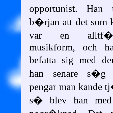
opportunist. Han 
b�rjan att det som k
var en alltf�r
musikform, och ha
befatta sig med d
han senare s�g 
pengar man kande t
s� blev han med