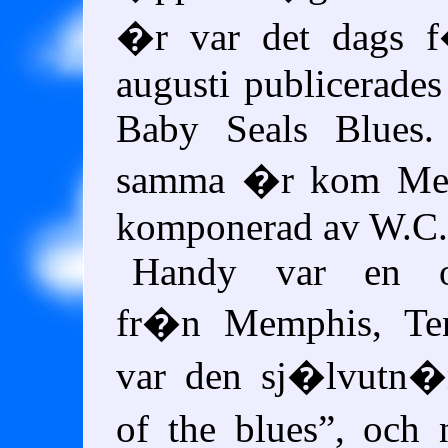
�r var det dags f
augusti publicerades
Baby Seals Blues.
samma �r kom Mem
komponerad av W.C.
Handy var en ork
fr�n Memphis, Ten
var den sj�lvut
of the blues
, och