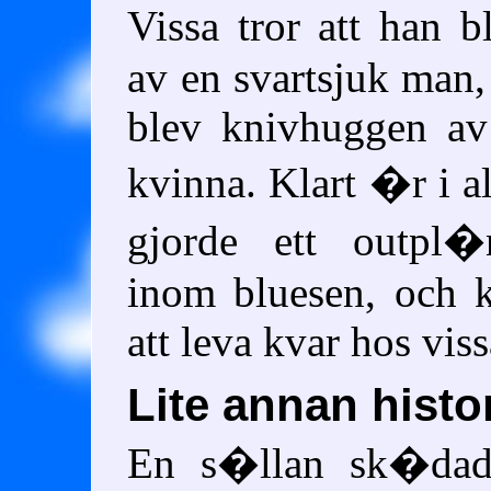
Vissa tror att han b
av en svartsjuk man,
blev knivhuggen av
kvinna. Klart �r i al
gjorde ett outpl�n
inom bluesen, och 
att leva kvar hos viss
Lite annan histo
En s�llan sk�dad 