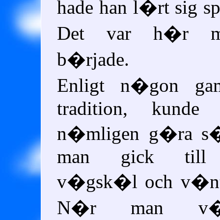
hade han l�rt sig 
Det var h�r myt
b�rjade.
Enligt n�gon ga
tradition, kunde
n�mligen g�ra s�
man gick till
v�gsk�l och v�nt
N�r man v�n