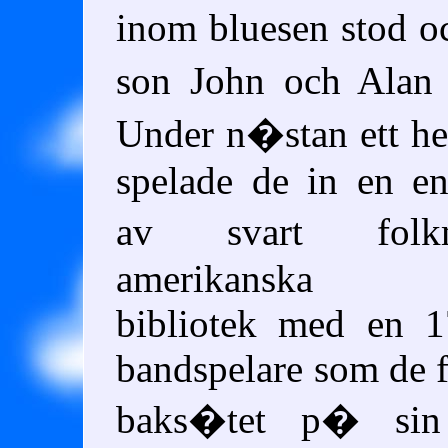
inom bluesen stod o
son John och Alan
Under n�stan ett he
spelade de in en e
av svart fol
amerikanska ko
bibliotek med en 1
bandspelare som de f
baks�tet p� sin