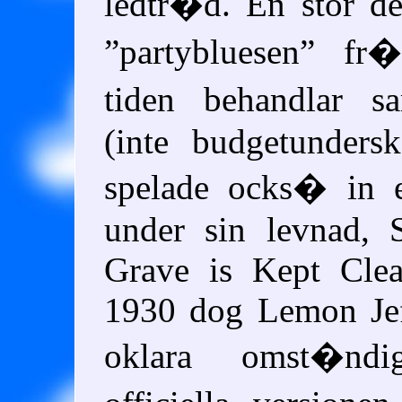
ledtr�d. En stor de
partybluesen
fr�
tiden behandlar
(inte budgetundersko
spelade ocks� in
under sin levnad,
Grave is Kept Clea
1930 dog Lemon Jef
oklara omst�ndi