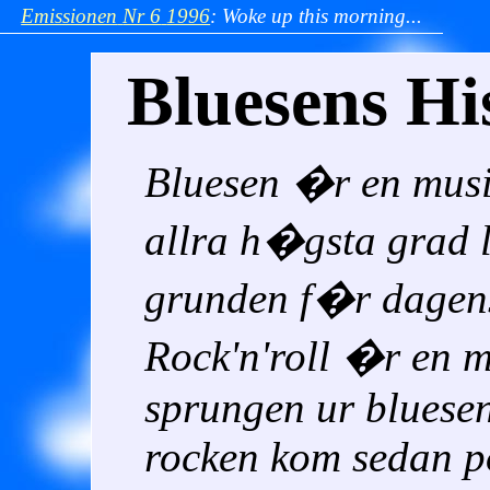
Emissionen
Nr 6
1996
:
Woke up this morning...
Bluesens Hi
Bluesen �r en musi
allra h�gsta grad li
grunden f�r dagen
Rock'n'roll �r en 
sprungen ur bluese
rocken kom sedan p