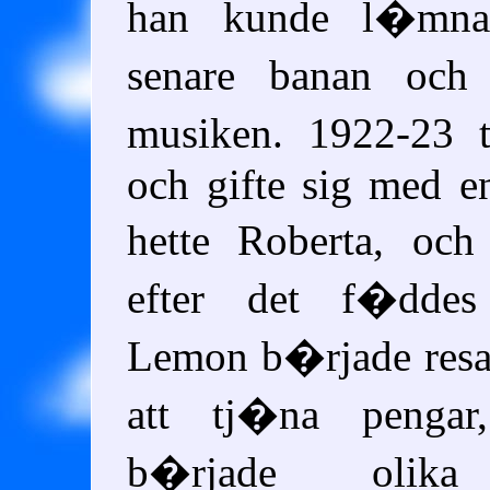
han kunde l�mna
senare banan och
musiken. 1922-23 
och gifte sig med 
hette Roberta, oc
efter det f�ddes
Lemon b�rjade resa
att tj�na penga
b�rjade olika 