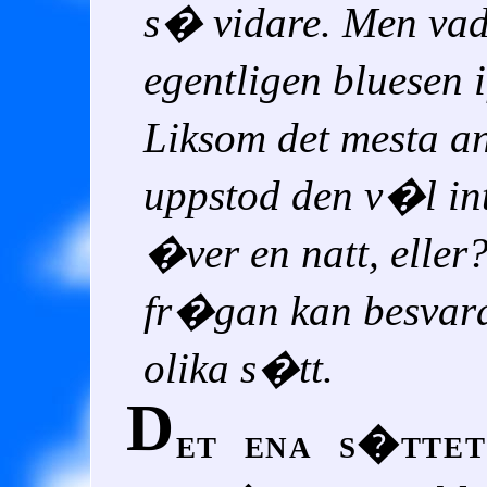
s� vidare. Men va
egentligen bluesen
Liksom det mesta a
uppstod den v�l in
�ver en natt, eller
fr�gan kan besva
olika s�tt.
D
et ena s�ttet