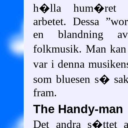
h�lla hum�ret 
arbetet. Dessa
wor
en blandning av
folkmusik. Man kan
var i denna musike
som bluesen s� sak
fram.
The Handy-man
Det andra s�ttet 