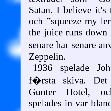
Satan. I believe it's 
och
squeeze my lem
the juice runs down
senare har senare a
Zeppelin.
1936 spelade Joh
f�rsta skiva. De
Gunter Hotel, o
spelades in var blan