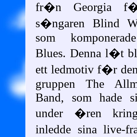
fr�n Georgia f�
s�ngaren Blind Wi
som komponerade
Blues. Denna l�t b
ett ledmotiv f�r de
gruppen The Allm
Band, som hade sin
under �ren krin
inledde sina live-