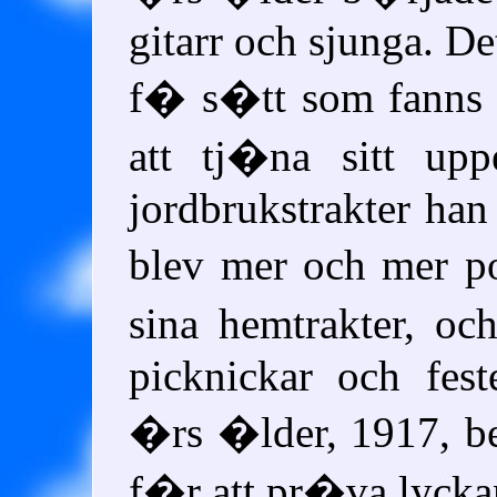
gitarr och sjunga. De
f� s�tt som fanns 
att tj�na sitt up
jordbrukstrakter han
blev mer och mer p
sina hemtrakter, o
picknickar och fest
�rs �lder, 1917, b
f�r att pr�va lyckan