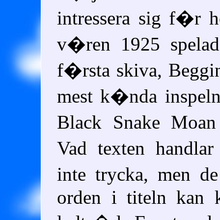
intressera sig f�r
v�ren 1925 spelad
f�rsta skiva, Beggi
mest k�nda inspel
Black Snake Moan
Vad texten handla
inte trycka, men d
orden i titeln kan