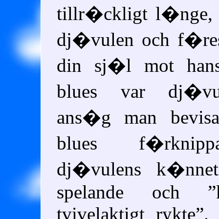
tillr�ckligt l�nge
dj�vulen och f�res
din sj�l mot hans
blues var dj�vu
ans�g man bevisa
blues f�rknip
dj�vulens k�nnete
spelande och
tvivelaktigt rykte
.