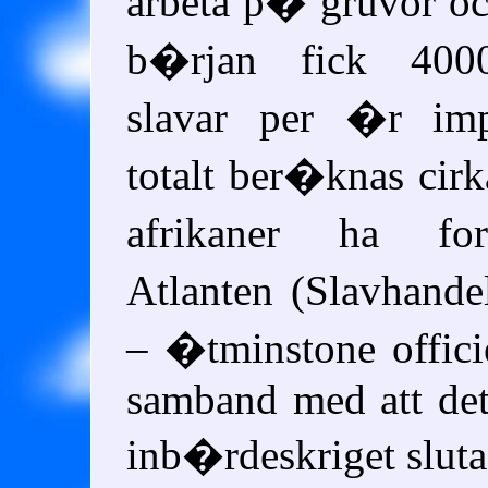
arbeta p� gruvor och
b�rjan fick 4000
slavar per �r imp
totalt ber�knas cirk
afrikaner ha fo
Atlanten (Slavhand
– �tminstone officie
samband med att de
inb�rdeskriget sluta