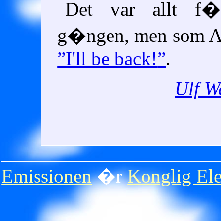
Det var allt f
g�ngen, men som A
I'll be back!
.
Ulf W
Emissionen
�r
Konglig Ele