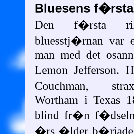
Bluesens f�rsta
Den f�rsta rik
bluesstj�rnan var e
man med det osann
Lemon Jefferson. 
Couchman, stra
Wortham i Texas 1
blind fr�n f�dseln
�rs �lder b�rjade