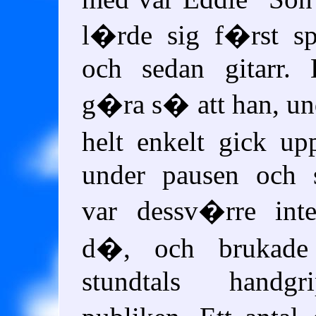
l�rde sig f�rst sp
och sedan gitarr.
g�ra s� att han, und
helt enkelt gick u
under pausen och 
var dessv�rre int
d�, och brukade 
stundtals handgr