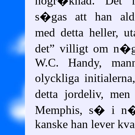
nogr�knad. Det 
s�gas att han ald
med detta heller, u
det
villigt om n�
W.C. Handy, man
olyckliga initialern
detta jordeliv, men
Memphis, s� i n
kanske han lever kva