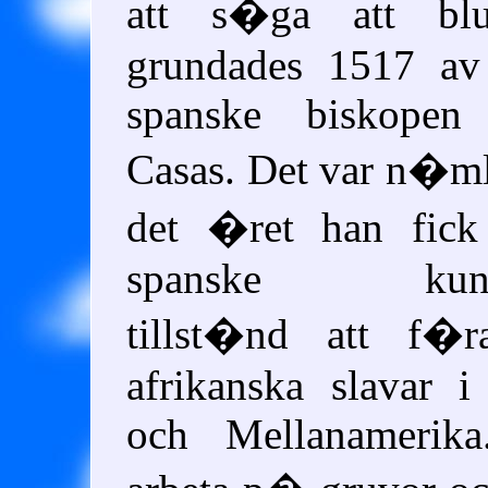
att s�ga att blu
grundades 1517 av
spanske biskopen
Casas. Det var n�m
det �ret han fick
spanske kung
tillst�nd att f�r
afrikanska slavar 
och Mellanamerika