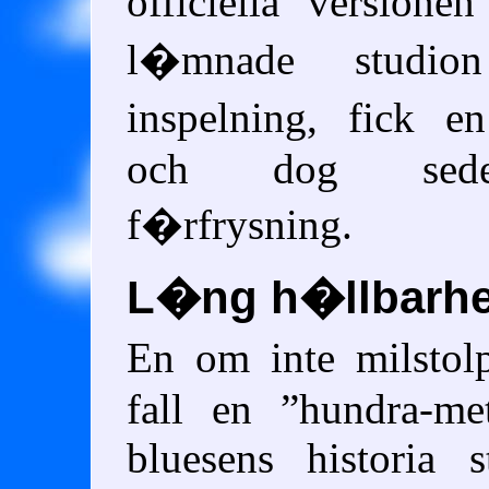
officiella version
l�mnade studio
inspelning, fick e
och dog sede
f�rfrysning.
L�ng h�llbarhe
En om inte milstol
fall en
hundra-met
bluesens historia