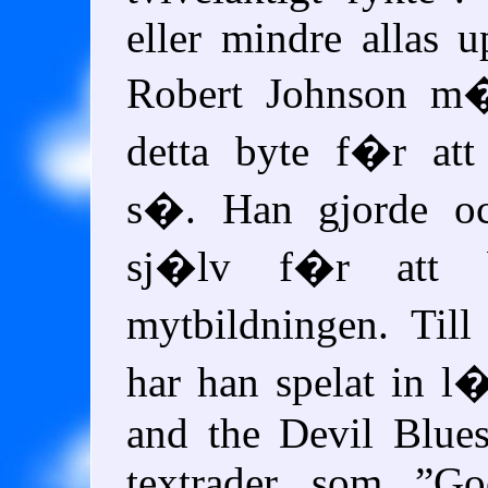
eller mindre allas u
Robert Johnson m�
detta byte f�r att
s�. Han gjorde o
sj�lv f�r att 
mytbildningen. Til
har han spelat in 
and the Devil Blue
textrader som
Go