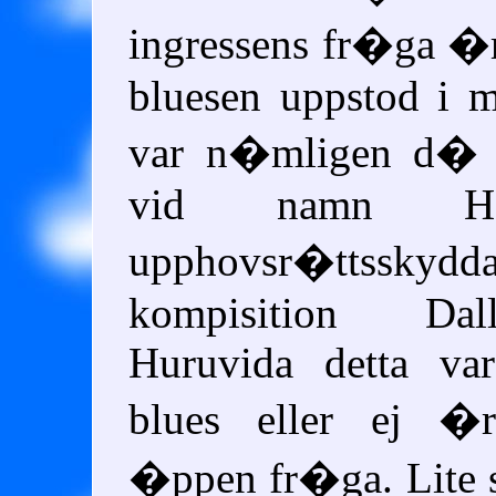
ingressens fr�ga �r
bluesen uppstod i 
var n�mligen d�
vid namn H
upphovsr�ttssk
kompisition Dal
Huruvida detta v
blues eller ej �
�ppen fr�ga. Lite 