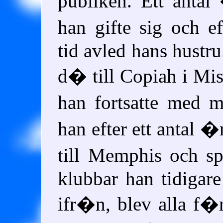
publiken. Ett anta
han gifte sig och 
tid avled hans hustru
d� till Copiah i Mis
han fortsatte med 
han efter ett antal
till Memphis och s
klubbar han tidigare
ifr�n, blev alla f�r