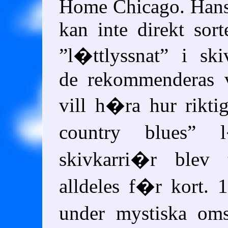
Home Chicago. Hans
kan inte direkt sort
l�ttlyssnat
i skiv
de rekommenderas 
vill h�ra hur rikt
country blues
l�
skivkarri�r blev 
alldeles f�r kort.
under mystiska oms