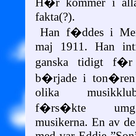
H�r kommer i alla
fakta(?).
Han f�ddes i Me
maj 1911. Han intr
ganska tidigt f�r
b�rjade i ton�r
olika musikklu
f�rs�kte u
musikerna. En av d
med var Eddie
Son