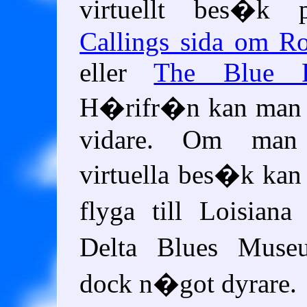
virtuellt bes�
Callings sida om R
eller
The Blue 
H�rifr�n kan man 
vidare. Om man 
virtuella bes�k kan
flyga till Loisian
Delta Blues Mus
dock n�got dyrare.