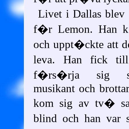
Livet i Dallas ble
f�r Lemon. Han k
och uppt�ckte att de
leva. Han fick ti
f�rs�rja sig
musikant och brottar
kom sig av tv� sa
blind och han var 