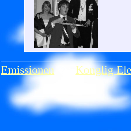
Emissionen
�r
Konglig Ele