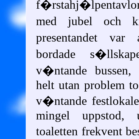
f�rstahj�lpentavl
med jubel och k
presentandet var 
bordade s�llskap
v�ntande bussen,
helt utan problem to
v�ntande festlokale
mingel uppstod, u
toaletten frekvent 