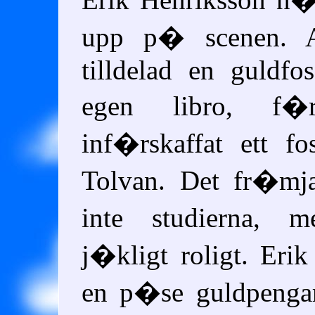
upp p� scenen. A
tilldelad en guldfo
egen libro, f�
inf�rskaffat ett fos
Tolvan. Det fr�
inte studierna,
j�kligt roligt. Erik
en p�se guldpeng