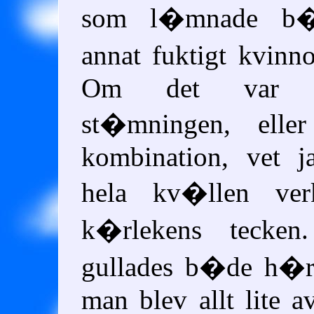
som l�mnade b�
annat fuktigt kvinn
Om det var ta
st�mningen, elle
kombination, vet j
hela kv�llen ve
k�rlekens tecken.
gullades b�de h�r
man blev allt lite 