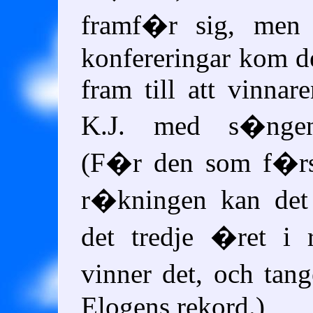
framf�r sig, men 
konfereringar kom de
fram till att vinnar
K.J. med s�nge
(F�r den som f�r
r�kningen kan det
det tredje �ret i
vinner det, och ta
Elogens rekord.)