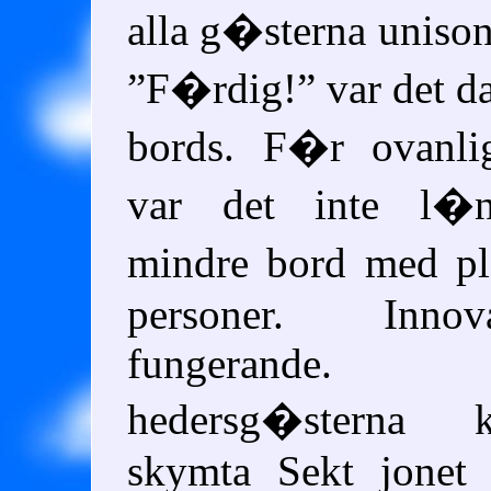
alla g�sterna unison
F�rdig!
var det da
bords. F�r ovanlig
var det inte l�n
mindre bord med pl
personer. Inno
fungerande
hedersg�sterna
skymta Sekt jonet