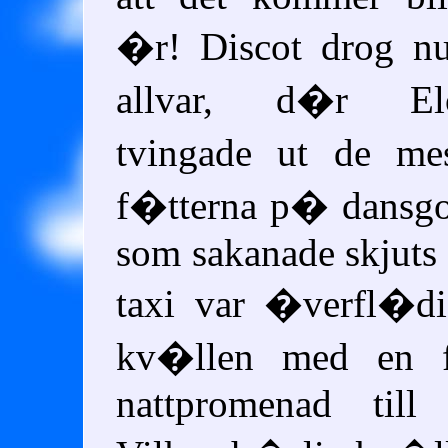
�r! Discot drog 
allvar, d�r Elog
tvingade ut de me
f�tterna p� dansgo
som sakanade skjuts 
taxi var �verfl�di
kv�llen med en fi
nattpromenad till 