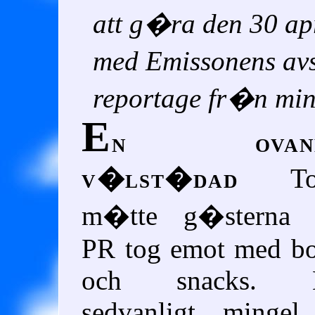
att g�ra den 30 ap
med Emissonens av
reportage fr�n min
E
n ovanl
v�lst�dad
Tol
m�tte g�sterna
PR tog emot med bo
och snacks. E
sedvanligt mingel