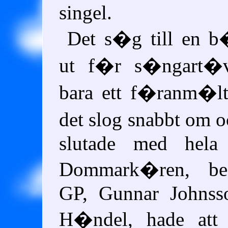
singel.
Det s�g till en 
ut f�r s�ngart�v
bara ett f�ranm�lt
det slog snabbt om o
slutade med hela 
Dommark�ren, be
GP, Gunnar Johnss
H�ndel, hade att 