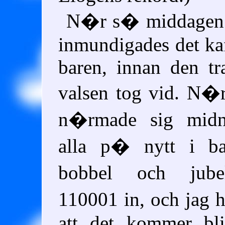
N�r s� middagen 
inmundigades det kaf
baren, innan den tra
valsen tog vid. N�
n�rmade sig midna
alla p� nytt i ba
bobbel och jube
110001 in, och jag
att det kommer bli