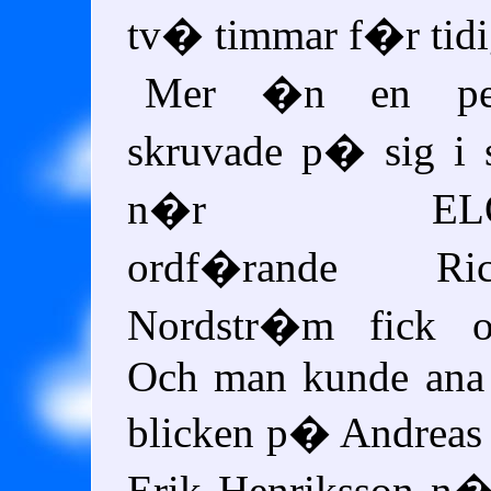
tv� timmar f�r tidi
Mer �n en pe
skruvade p� sig i 
n�r ELOR
ordf�rande Ric
Nordstr�m fick or
Och man kunde ana 
blicken p� Andreas
Erik Henriksson n�