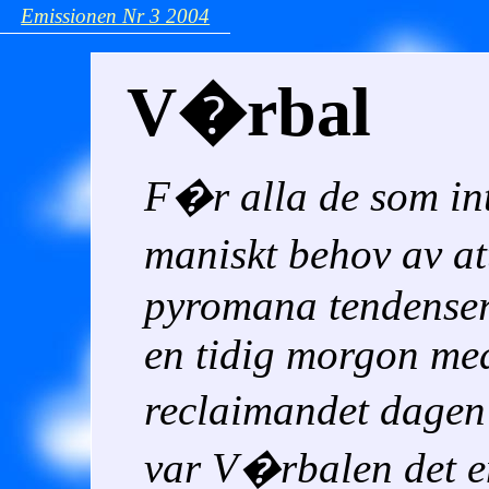
Emissionen Nr 3 2004
V�rbal
F�r alla de som in
maniskt behov av a
pyromana tendenser,
en tidig morgon me
reclaimandet dagen 
var V�rbalen det 