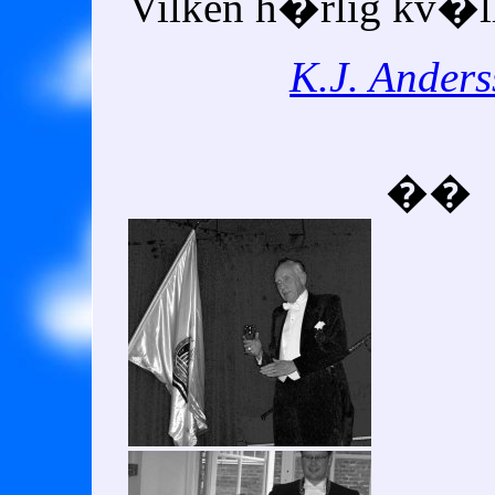
Vilken h�rlig kv�l
K.J. Ander
��