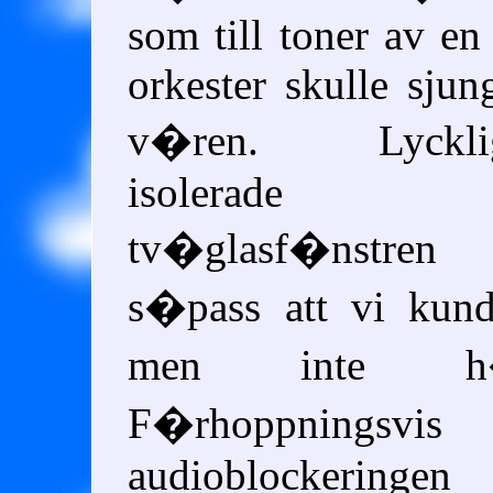
som till toner av en 
orkester skulle sjun
v�ren. Lycklig
isolerade
tv�glasf�nstren
s�pass att vi kund
men inte h�
F�rhoppningsvis
audioblockeringen