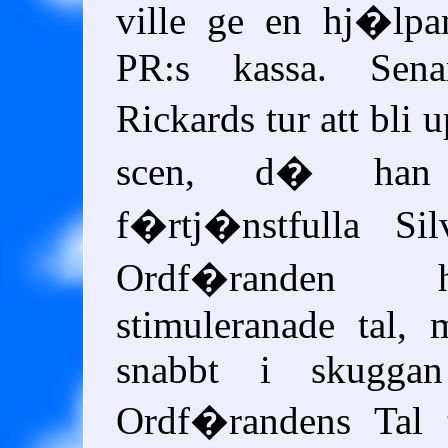
ville ge en hj�lpa
PR:s kassa. Sen
Rickards tur att bli
scen, d� han
f�rtj�nstfulla Silv
Ordf�randen 
stimuleranade tal,
snabbt i skuggan
Ordf�randens Tal t