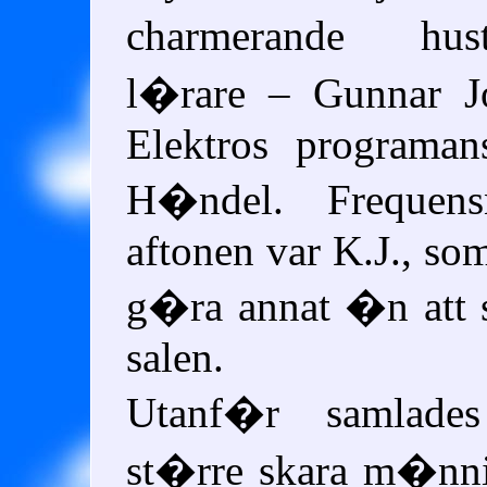
charmerande hus
l�rare – Gunnar J
Elektros programan
H�ndel. Frequen
aftonen var K.J., so
g�ra annat �n att s
salen.
Utanf�r samlade
st�rre skara m�nni