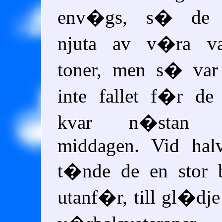
env�gs, s� de 
njuta av v�ra va
toner, men s� var
inte fallet f�r de
kvar n�stan h
middagen. Vid halv
t�nde de en stor b
utanf�r, till gl�dj