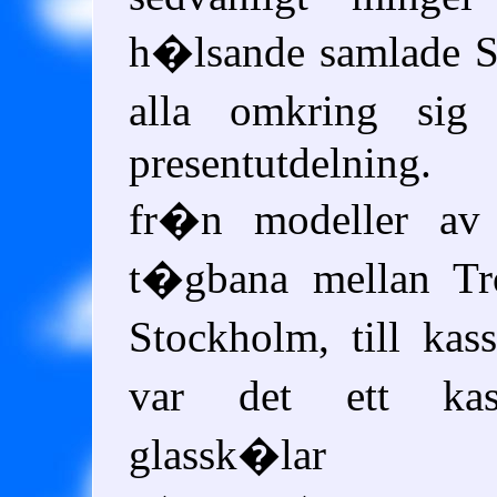
h�lsande samlade S
alla omkring sig
presentutdelning. 
fr�n modeller av 
t�gbana mellan Tr
Stockholm, till kas
var det ett kas
glassk�l