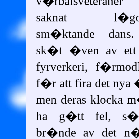
v�rbalsveteraner
saknat l�gor
sm�ktande dans
sk�t �ven av ett l
fyrverkeri, f�rmod
f�r att fira det nya 
men deras klocka m
ha g�tt fel, s
br�nde av det n�