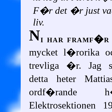
F�r det �r just vad
liv.
N
i har framf�r
mycket l�rorika o
trevliga �r. Jag
detta heter Matt
ordf�rande
Elektrosektionen 