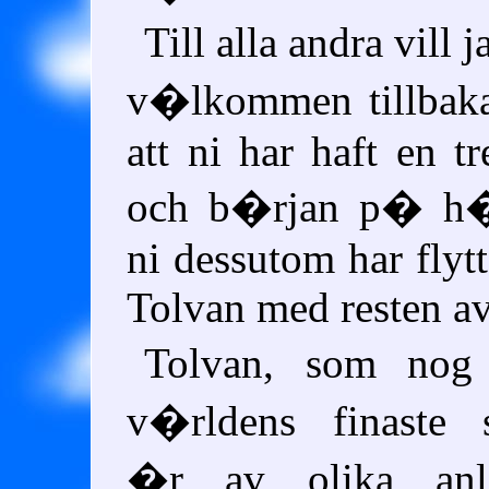
Till alla andra vill
v�lkommen tillbaka
att ni har haft en t
och b�rjan p� h�s
ni dessutom har flytta
Tolvan med resten av
Tolvan, som nog 
v�rldens finaste s
�r av olika anl