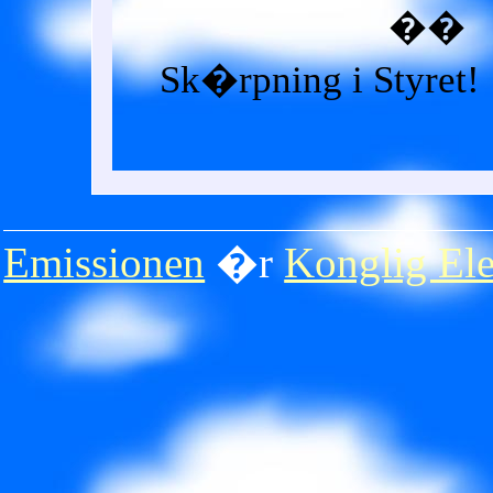
��
Sk�rpning i Styret!
Emissionen
�r
Konglig Ele