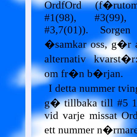
OrdfOrd (f�rutom
#1(98), #3(99), 
#3,7(01)). Sorge
�samkar oss, g�r at
alternativ kvarst�
om fr�n b�rjan.
I detta nummer tvin
g� tillbaka till #5 
vid varje missat Or
ett nummer n�rmare