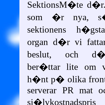
SektionsM�te d�r.
som �r nya, 
sektionens h�gsta
organ d�r vi fattar
beslut, och d�r
ber�ttar lite om 
h�nt p� olika fron
serverar PR mat oc
sj�lvkostnadspri