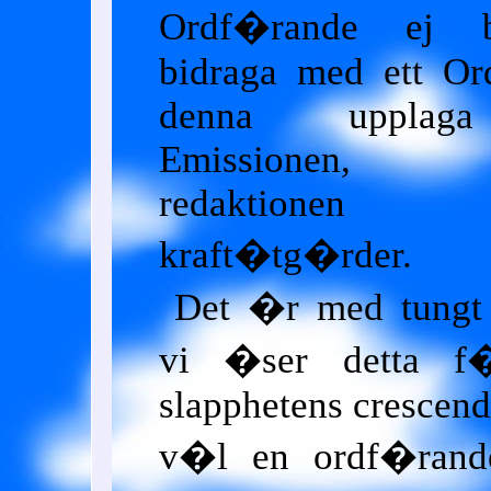
Ordf�rande ej b
bidraga med ett Or
denna uppla
Emissionen, tv
redaktionen vi
kraft�tg�rder.
Det �r med tungt
vi �ser detta f�r
slapphetens crescend
v�l en ordf�rande