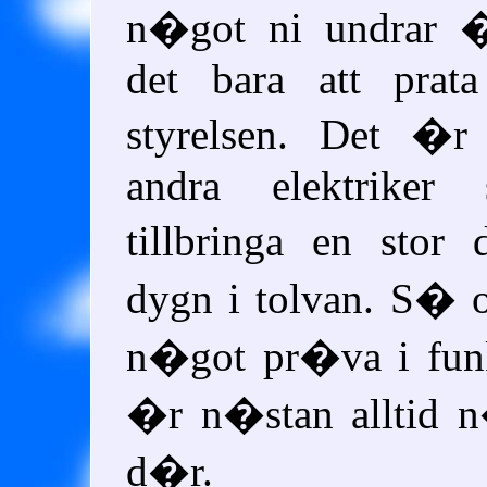
n�got ni undrar
det bara att prat
styrelsen. Det �r
andra elektriker
tillbringa en stor
dygn i tolvan. S� o
n�got pr�va i fun
�r n�stan alltid 
d�r.