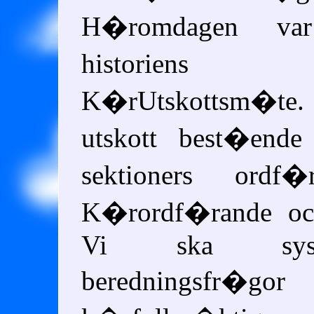
H�romdagen v
historiens
K�rUtskottsm�te.
utskott best�ende
sektioners ordf
K�rordf�rande och
Vi ska sys
beredningsfr