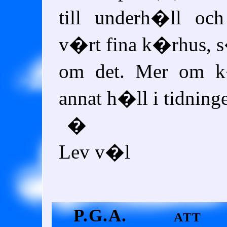
till underh�ll oc
v�rt fina k�rhus, 
om det. Mer om 
annat h�ll i tidning
�
Lev v�l
P.G.A. att
H