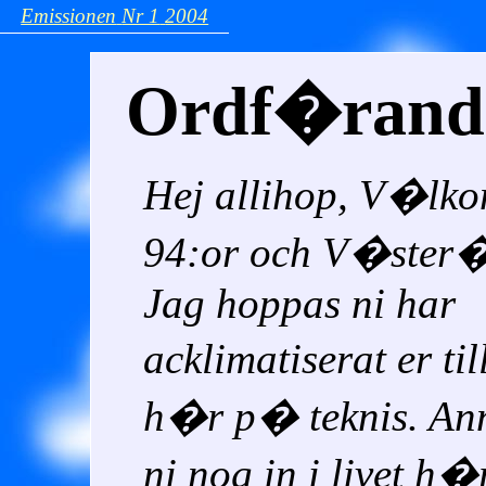
Emissionen
Nr 1
2004
Ordf�rande
Hej allihop, V�lko
94:or och V�ster�
Jag hoppas ni har
acklimatiserat er ti
h�r p� teknis. An
ni nog in i livet h�