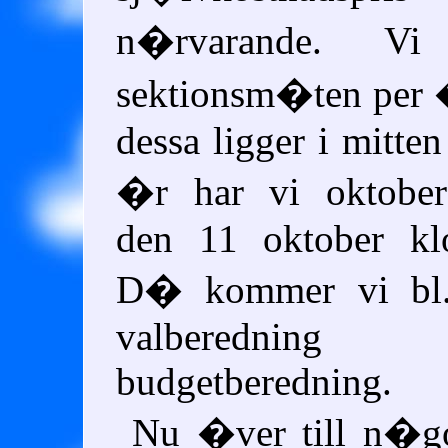
n�rvarande. Vi
sektionsm�ten per �
dessa ligger i mitten
�r har vi oktober
den 11 oktober kl
D� kommer vi bl.a
valberedn
budgetberedning.
Nu �ver till n�go