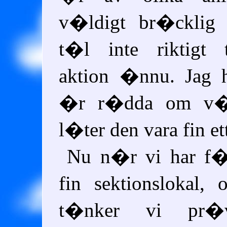
v�ldigt br�cklig 
t�l inte riktigt 
aktion �nnu. Jag h
�r r�dda om v�r
l�ter den vara fin ett 
Nu n�r vi har f�
fin sektionslokal,
t�nker vi pr�