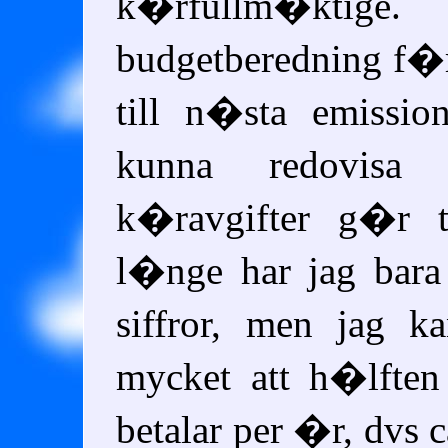
k�rfullm�kti
budgetberedning f
till n�sta emissio
kunna redovisa
k�ravgifter g�r 
l�nge har jag bara
siffror, men jag 
mycket att h�lfte
betalar per �r, dvs 