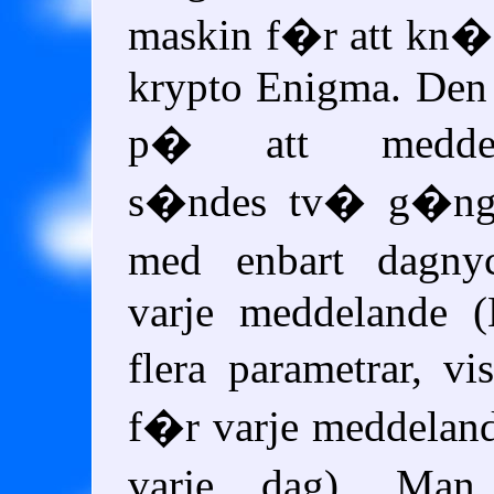
maskin f�r att kn�
krypto Enigma. Den
p� att meddela
s�ndes tv� g�nger
med enbart dagnyc
varje meddelande 
flera parametrar, v
f�r varje meddeland
varje dag). Man