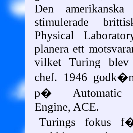
Den amerikanska 
stimulerade britti
Physical Laborator
planera ett motsvara
vilket Turing blev
chef. 1946 godk�n
p� Automatic 
Engine,
ACE
.
Turings fokus 