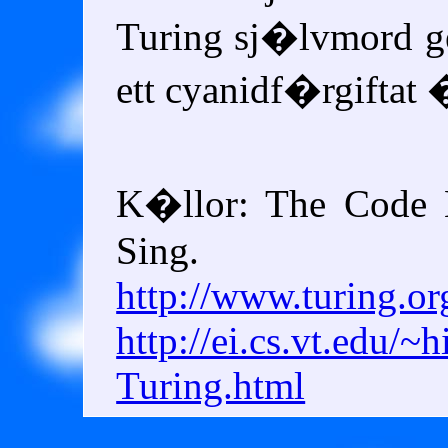
Turing sj�lvmord g
ett cyanidf�rgiftat 
K�llor: The Code 
Sing.
http://​www.turing.or
http://​ei.cs.vt.edu/​~h
Turing.html