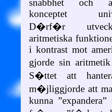
snabbhet och at
konceptet unive
D�rf�r utvec
aritmetiska funktion
i kontrast mot ame
gjorde sin aritmeti
S�ttet att hanter
m�jliggjorde att ma
kunna
expandera
s