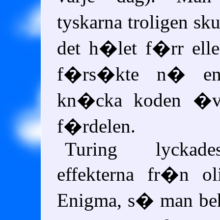
tyskarna troligen sku
det h�let f�rr elle
f�rs�kte n� en
kn�cka koden �v
f�rdelen.
Turing lyckade
effekterna fr�n ol
Enigma, s� man be