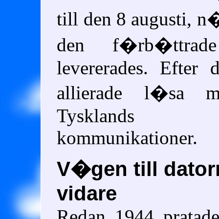
till den 8 augusti, 
den f�rb�ttr
levererades. Efter
allierade l�sa m
Tysklands 
kommunikationer.
V�gen till dator
vidare
Redan 1944 pratad