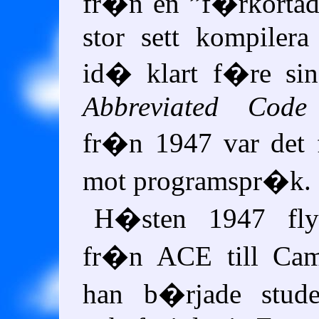
fr�n en
f�rkortad
stor sett kompiler
id� klart f�re sin
Abbreviated Code 
fr�n 1947 var det 
mot programspr�k.
H�sten 1947 flyt
fr�n
ACE
till Ca
han b�rjade stude