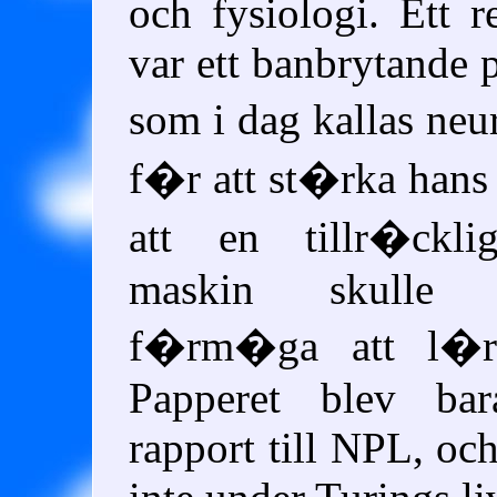
och fysiologi. Ett r
var ett banbrytande 
som i dag kallas neu
f�r att st�rka hans
att en tillr�ckli
maskin skulle
f�rm�ga att l�ra
Papperet blev bar
rapport till
NPL
, oc