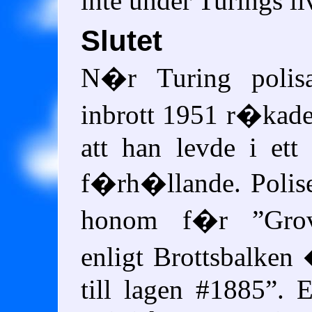
inte under Turings li
Slutet
N�r Turing polis
inbrott 1951 r�kad
att han levde i ett
f�rh�llande. Polise
honom f�r
Gro
enligt Brottsbalken
till lagen #1885
. E