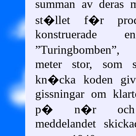
summan av deras m
st�llet f�r pro
konstruerade e
Turingbomben
, 2
meter stor, som s
kn�cka koden gi
gissningar om klart
p� n�r och 
meddelandet skick