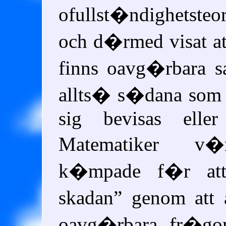
ofullst�ndighetsteo
och d�rmed visat at
finns oavg�rbara sa
allts� s�dana som 
sig bevisas eller
Matematiker v�
k�mpade f�r a
skadan
genom att 
oavg�rbara fr�go