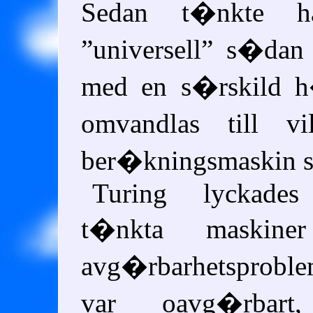
Sedan t�nkte h
universell
s�dan 
med en s�rskild h
omvandlas till v
ber�kningsmaskin s
Turing lyckade
t�nkta maskine
avg�rbarhetsprobl
var oavg�rbart