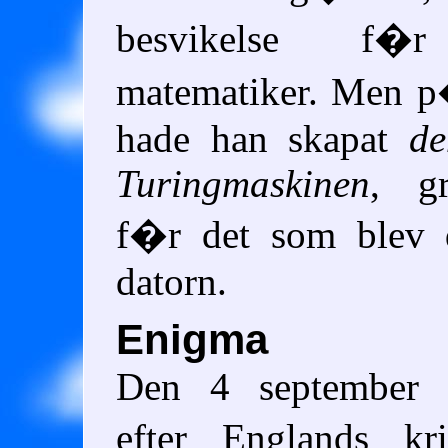
besvikelse f�r
matematiker. Men 
hade han skapat
de
Turingmaskinen
, gr
f�r det som blev 
datorn.
Enigma
Den 4 september 
efter Englands kri