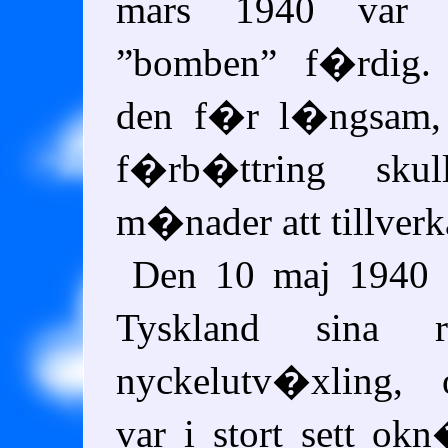
mars 1940 var 
bomben
f�rdig. 
den f�r l�ngsam, 
f�rb�ttring sku
m�nader att tillverk
Den 10 maj 1940 
Tyskland sina r
nyckelutv�xling,
var i stort sett ok