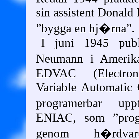
sin assistent Donald
bygga en hj�rna
.
I juni 1945 publ
Neumann i Amerik
EDVAC
(Electron
Variable Automatic
programerbar uppf
ENIAC
, som
pro
genom h�rdvaru�