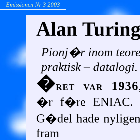
Emissionen
Nr 3
2003
Alan Turin
Pionj�r inom teore
praktisk – datalogi.
�
ret var 1936
�r f�re
ENIAC
.
G�del hade nyligen
fram si