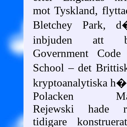
mot Tyskland, flytta
Bletchey Park, 
inbjuden att 
Government Code
School – det Brittis
kryptoanalytiska h�
Polacken Mar
Rejewski hade r
tidigare konstruer