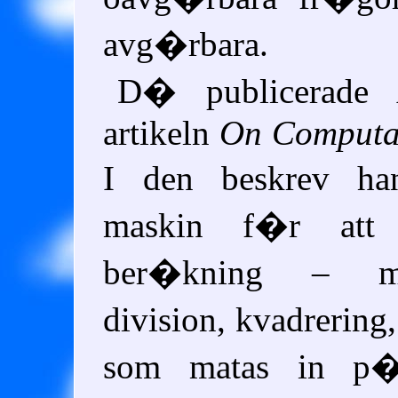
avg�rbara.
D� publicerade 
artikeln
On Computa
I den beskrev h
maskin f�r att
ber�kning – mult
division, kvadrering,
som matas in p�