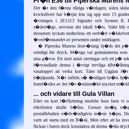
Fr�n E36 till Piperska Murens f
Det �r den f�rsta riktiga v�rdagen, solen ski
kvicksilvret har b�rjat leta sig upp mot 15 grader
�vningen i 2E1313 Signaler och System II.
s�derl�ge, serveras det iskall b�rs. Valet blir
dessutom lyckats nedteckna ett oerh�rt v�lskrive
�verl�mnandet av presenten under middagen.
� Piperska Murens festv�ning bj�ds det p� g
orimligt lite dryck. M�nga var gratulanterna so
sina g�vor. Ett stort antal oreringar och ett p�
f�rvandlade denna i �vrigt trevliga tillst�lln
vasaloppet att verka kort. Talet till Ugglan f�
h�jdpunkt. N�r taffeln s� �ntligen br�ts bj�ds
framf�rdes av det f�r �ndam�let mycket m�rkli
... och vidare till Gula Villan
Efter en kort f�rflyttning medelst buss fann vi
efterfesten skulle h�llas. Genast ins�g n�g
promillehalten n�dv�ndigtvis m�ste h�jas. Det 
varit att starta med en B�sk. Men efter att ha inv
flickan i baren dock konstatera att denna �dla dryck