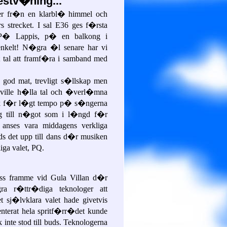
estv�ning...
ner fr�n en klarbl� himmel och
s strecket. I sal E36 ges f�rsta
 P� Lappis, p� en balkong i
 enkelt! N�gra �l senare har vi
t tal att framf�ra i samband med
od mat, trevligt s�llskap men
m ville h�lla tal och �verl�mna
 tok f�r l�gt tempo p� s�ngerna
ing till n�got som i l�ngd f�r
r anses vara middagens verkliga
 det upp till dans d�r musiken
ga valet, PQ.
 oss framme vid Gula Villan d�r
ra r�ttr�diga teknologer att
sj�lvklara valet hade givetvis
enterat hela spritf�rr�det kunde
 inte stod till buds. Teknologerna