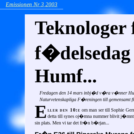
Emissionen
Nr 3
2003
Teknologer 
f�delsedag 
Humf...
Fredagen den 14 mars inbj�d v�ra v�nner Hu
Naturvetenskapliga F�reningen till gemensamt fi
E
ller den 10:e
om man ser till Sophie Germ
detta till synes oj�mna nummer blivit j�mnt
sin plats. Men vi tar det fr�n b�rjan...