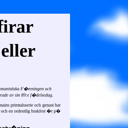
firar
eller
manistiska F�reningen och
rade av sin 89:e f�delsedag.
ains primtalsserie och genast har
 och en ordentlig brakfest �r p�