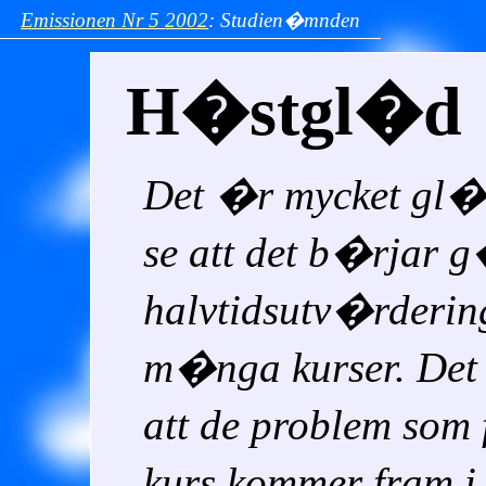
Emissionen
Nr 5
2002
:
Studien�mnden
H�stgl�d
Det �r mycket gl�
se att det b�rjar 
halvtidsutv�rderi
m�nga kurser. Det 
att de problem som
kurs kommer fram i 