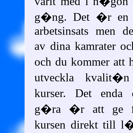
varit med i n�gon
g�ng. Det �r en m
arbetsinsats men d
av dina kamrater o
och du kommer att hj
utveckla kvalit
kurser. Det enda
g�ra �r att ge 
kursen direkt till 