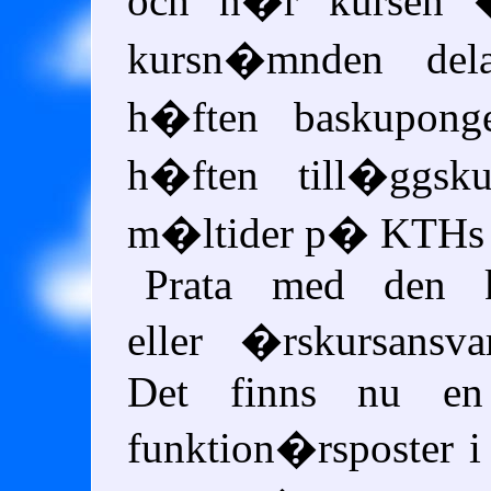
och n�r kursen 
kursn�mnden de
h�ften baskupon
h�ften till�ggsk
m�ltider p�
KTH
s
Prata med den ku
eller �rskursansva
Det finns nu en
funktion�rsposter 