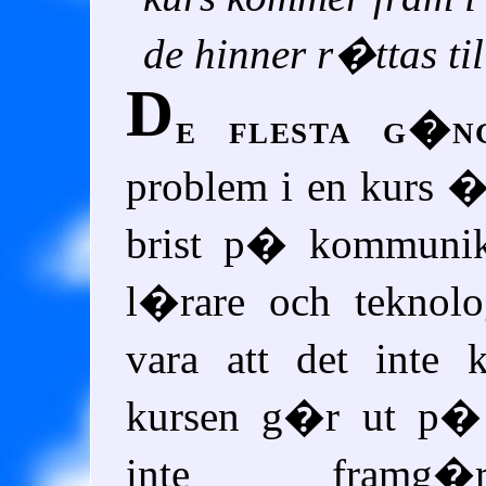
de hinner r�ttas til
D
e flesta g�n
problem i en kurs 
brist p� kommunik
l�rare och teknolo
vara att det inte 
kursen g�r ut p� e
inte framg