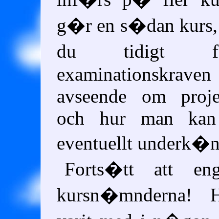
g�r en s�dan kurs, s
du tidigt 
examinationskr
avseende om proje
och hur man kan 
eventuellt underk�n
Forts�tt att en
kursn�mnderna! 