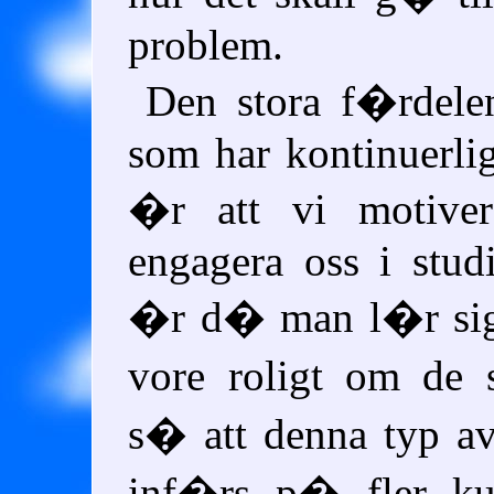
problem.
Den stora f�rdele
som har kontinuerli
�r att vi motivera
engagera oss i stud
�r d� man l�r sig
vore roligt om de
s� att denna typ a
inf�rs p� fler ku