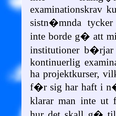
examinationskrav ku
sistn�mnda tycker
inte borde g� att mi
institutioner b�rjar
kontinuerlig examina
ha projektkurser, vi
f�r sig har haft i 
klarar man inte ut
hur det skall g� ti