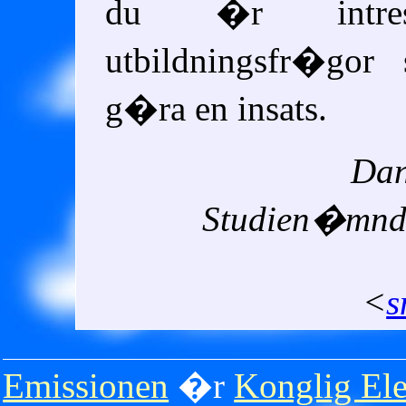
du �r intres
utbildningsfr�go
g�ra en insats.
Dan
Studien�mnd
<
s
Emissionen
�r
Konglig Ele