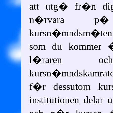
att utg� fr�n di
n�rvara p
kursn�mndsm�ten u
som du kommer �
l�raren o
kursn�mndskamra
f�r dessutom kur
institutionen delar 