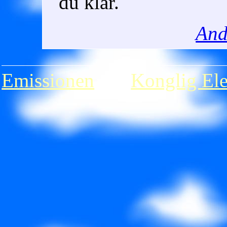
du klar.
And
Emissionen
�r
Konglig Ele