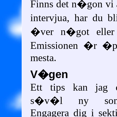
Finns det n�gon vi 
intervjua, har du b
�ver n�got eller
Emissionen �r �p
mesta.
V�gen
Ett tips kan jag 
s�v�l ny som
Engagera dig i sekti