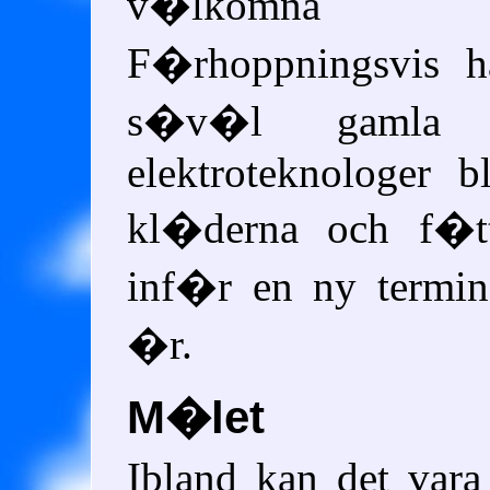
v�lkomna ny
F�rhoppningsvis h
s�v�l gamla
elektroteknologer b
kl�derna och f�tt
inf�r en ny termin
�r.
M�let
Ibland kan det vara