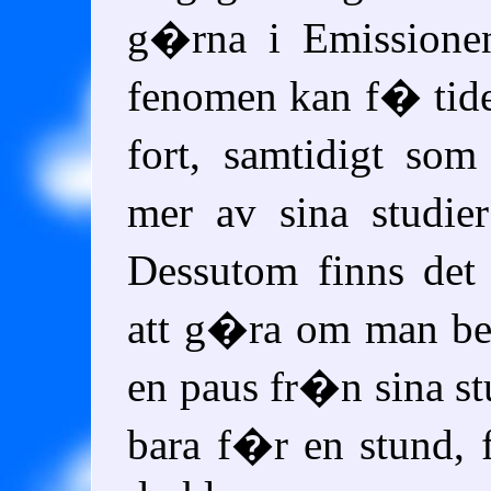
g�rna i Emissione
fenomen kan f� tid
fort, samtidigt so
mer av sina studie
Dessutom finns det
att g�ra om man b
en paus fr�n sina s
bara f�r en stund,