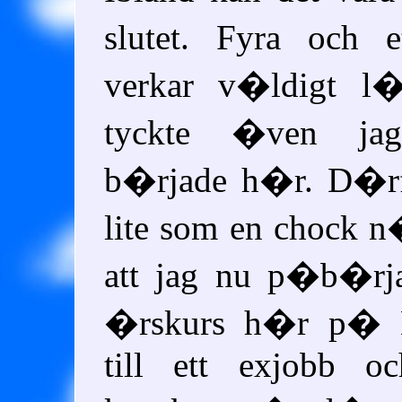
slutet. Fyra och 
verkar v�ldigt l
tyckte �ven ja
b�rjade h�r. D�r
lite som en chock 
att jag nu p�b�rja
�rskurs h�r p�
till ett exjobb oc