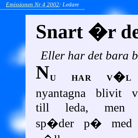
Emissionen
Nr 4
2002
:
Ledare
Snart �r de
Eller har det bara 
N
u har v�l
nyantagna blivit 
till leda, men 
sp�der p� med 