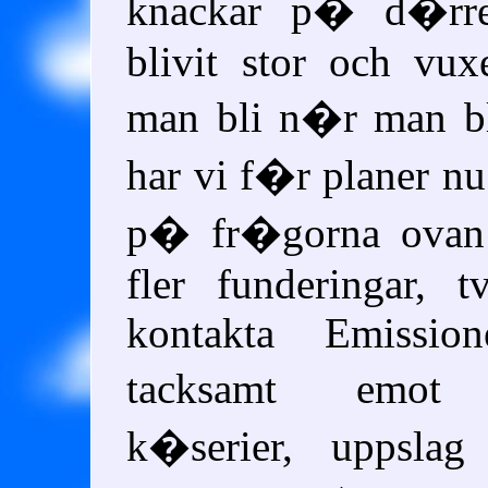
knackar p� d�rr
blivit stor och vux
man bli n�r man bl
har vi f�r planer nu
p� fr�gorna ovan 
fler funderingar, t
kontakta Emissio
tacksamt emot 
k�serier, uppslag