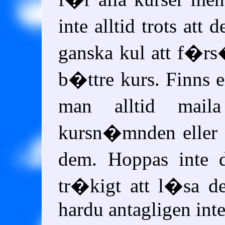
inte alltid trots att 
ganska kul att f�r
b�ttre kurs. Finns
man alltid mai
kursn�mnden eller g
dem. Hoppas inte 
tr�kigt att l�sa d
hardu antagligen int