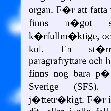
organ. F�r att fatta 
finns n�got s
k�rfullm�ktige, oc
kul. En st�rr
paragrafryttare och 
finns nog bara p� 
Sverige (SFS).
j�ttetr�kigt. F�r 