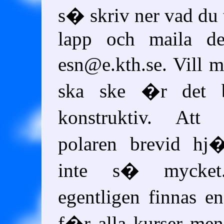
s� skriv ner vad du
lapp och maila de
esn@e.kth.se. Vill 
ska ske �r det b
konstruktiv. Att 
polaren brevid hj�
inte s� mycket
egentligen finnas 
f�r alla kurser me