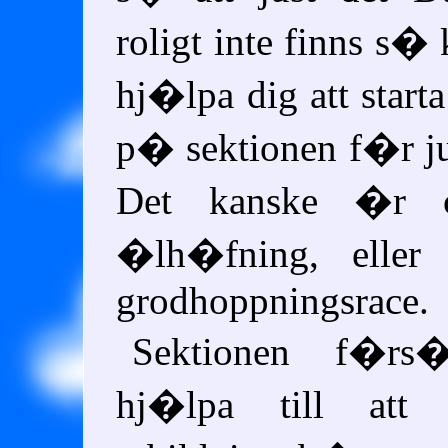
roligt inte finns s�
hj�lpa dig att start
p� sektionen f�r ju
Det kanske �r cu
�lh�fning, eller 
grodhoppningsrace.
Sektionen f�rs
hj�lpa till at