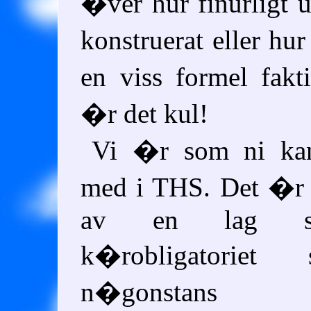
�ver hur finurligt
konstruerat eller h
en viss formel fak
�r det kul!
Vi �r som ni kan
med i THS. Det �r
av en lag so
k�robligatorie
n�gonst