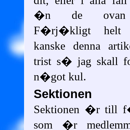
dit, eller i alla fa
�n de ovan
F�rj�kligt helt
kanske denna arti
trist s� jag skall 
n�got kul.
Sektionen
Sektionen �r till f
som �r medlemma