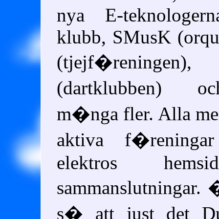
nya E-teknologern
klubb, SMusK (orque
(tjejf�reningen), 
(dartklubben) 
m�nga fler. Alla mer
aktiva f�rening
elektros hemsi
sammanslutningar. 
s� att just det D