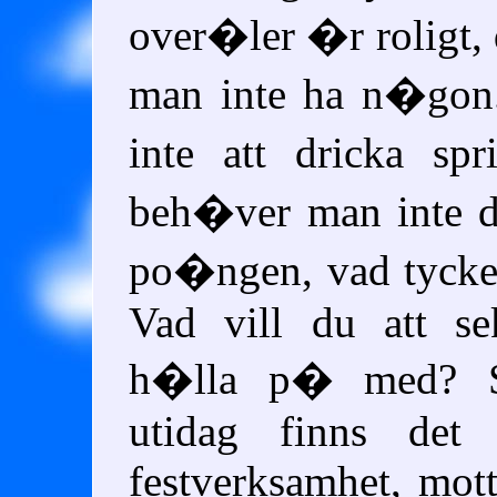
over�ler �r roligt
man inte ha n�gon
inte att dricka spr
beh�ver man inte dr
po�ngen, vad tycke
Vad vill du att se
h�lla p� med? S
utidag finns det
festverksamhet, mot