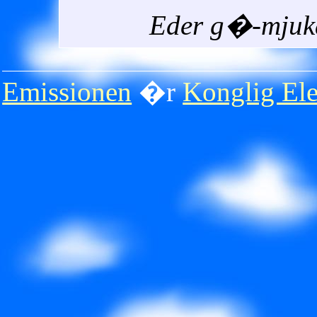
Eder g�-mjuka
Emissionen
�r
Konglig Ele