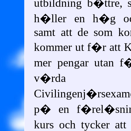
utbildning b�ttre, s
h�ller en h�g oc
samt att de som ko
kommer ut f�r att
mer pengar utan f
v�rda 
Civilingenj�rsexam
p� en f�rel�sni
kurs och tycker att 