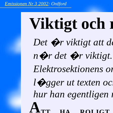
Emissionen
Nr 3
2002
:
Ordford
Viktigt och 
Det �r viktigt att d
n�r det �r viktigt
Elektrosektionens 
l�gger ut texten o
hur han egentligen 
A
tt ha roligt