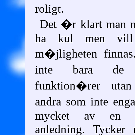
roligt.
Det �r klart man 
ha kul men vill
m�jligheten finnas
inte bara d
funktion�rer uta
andra som inte eng
mycket av en e
anledning. Tycker 