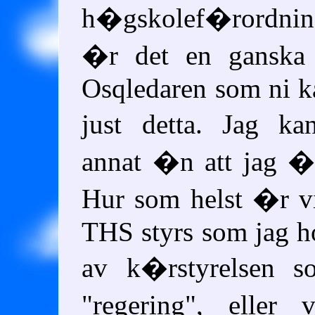
h�gskolef�rordnin
�r det en ganska 
Osqledaren som ni k
just detta. Jag k
annat �n att jag �r
Hur som helst �r v
THS styrs som jag ho
av k�rstyrelsen
"regering", eller 