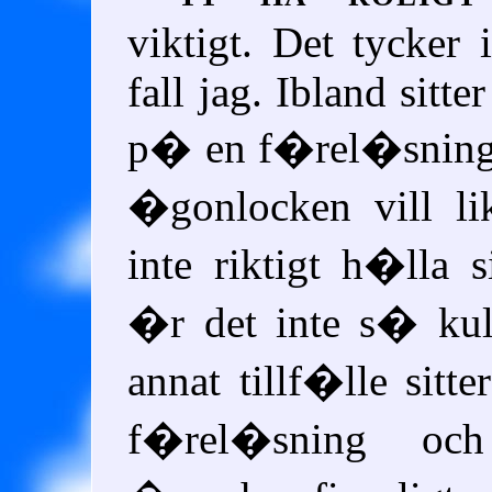
viktigt. Det tycker i
fall jag. Ibland sitte
p� en f�rel�sning
�gonlocken vill li
inte riktigt h�lla
�r det inte s� ku
annat tillf�lle sit
f�rel�sning och