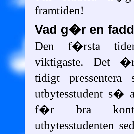
framtiden!
Vad g�r en fadd
Den f�rsta tid
viktigaste. Det �r
tidigt pressentera
utbytesstudent s� a
f�r bra kont
utbytesstudenten s