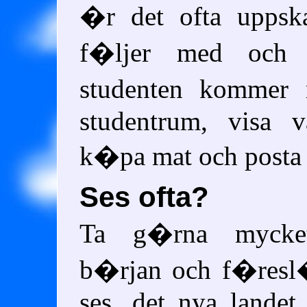
�r det ofta uppska
f�ljer med och s
studenten kommer r
studentrum, visa 
k�pa mat och posta b
Ses ofta?
Ta g�rna mycket
b�rjan och f�resl�
ses, det nya landet