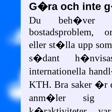
G�ra och inte 
Du beh�ver i
bostadsproblem, o
eller st�lla upp so
s�dant h�nvisa
internationella ha
KTH
. Bra saker �r
anm�ler sig ti
k�raktiviteter, v