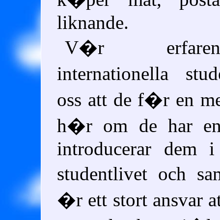
liknande.
V�r erfare
internationella st
oss att de f�r en me
h�r om de har en
introducerar dem i
studentlivet och s
�r ett stort ansvar a