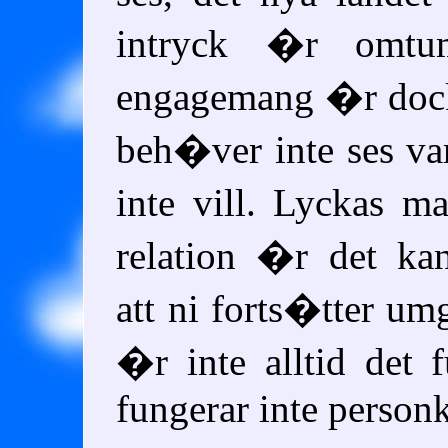
intryck �r omtum
engagemang �r dock f
beh�ver inte ses va
inte vill. Lyckas 
relation �r det kan
att ni forts�tter u
�r inte alltid det f
fungerar inte person