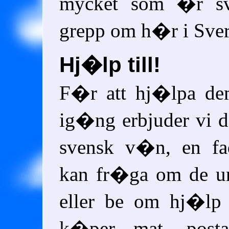
mycket som �r s
grepp om h�r i Sver
Hj�lp till!
F�r att hj�lpa de
ig�ng erbjuder vi 
svensk v�n, en fa
kan fr�ga om de u
eller be om hj�lp
k�per mat, post