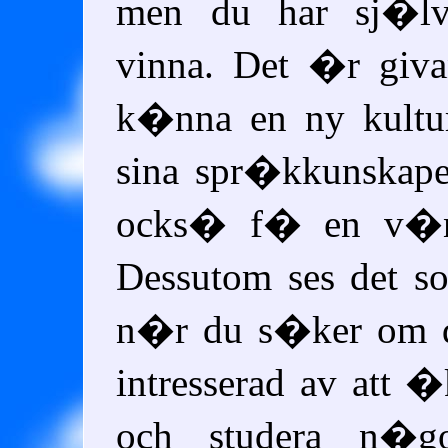
men du har sj�lv
vinna. Det �r giva
k�nna en ny kultu
sina spr�kkunskape
ocks� f� en v�n
Dessutom ses det s
n�r du s�ker om 
intresserad av att 
och studera n�