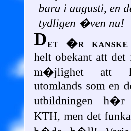
bara i augusti, en 
tydligen �ven nu!
D
et �r kanske
helt obekant att det 
m�jlighet att 
utomlands som en d
utbildningen h�
KTH
, men det funk