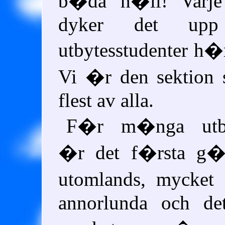
b�da h�ll! Varj
dyker det up
utbytesstudenter h�
Vi �r den sektion 
flest av alla.
F�r m�nga utbyt
�r det f�rsta g
utomlands, mycket
annorlunda och de