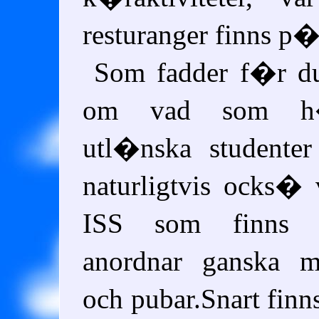
resturanger finns p�
Som fadder f�r du
om vad som h
utl�nska studente
naturligtvis ocks
ISS som finns 
anordnar ganska m
och pubar.Snart finn