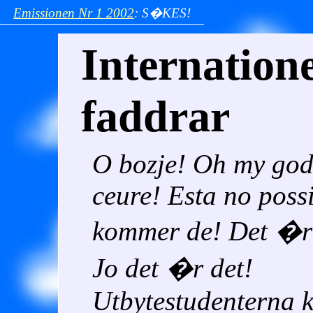
Emissionen
Nr 1
2002
:
S�KES!
Internatione
faddrar
O bozje! Oh my god
ceure! Esta no poss
kommer de! Det �r 
Jo det �r det!
Utbytestudenterna 