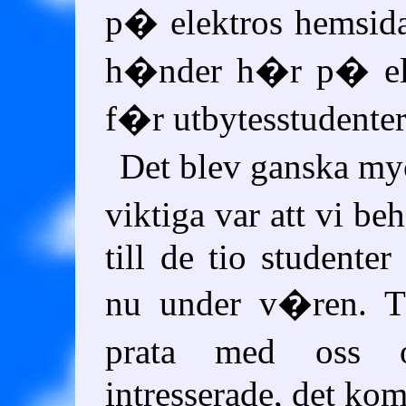
p� elektros hemsida
h�nder h�r p� el
f�r utbytesstudente
Det blev ganska my
viktiga var att vi b
till de tio student
nu under v�ren. Tv
prata med oss
intresserade, det kom