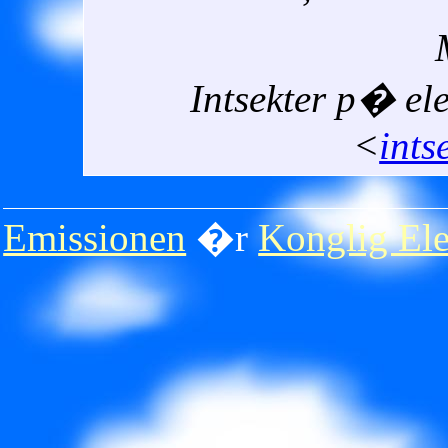
Intsekter p� el
<
ints
Emissionen
�r
Konglig Ele