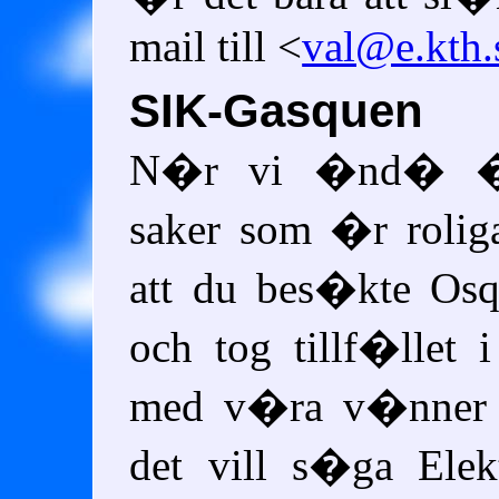
mail till <
val@e.kth.
SIK-Gasquen
N�r vi �nd� �
saker som �r rolig
att du bes�kte Osq
och tog tillf�llet i
med v�ra v�nner 
det vill s�ga Elek