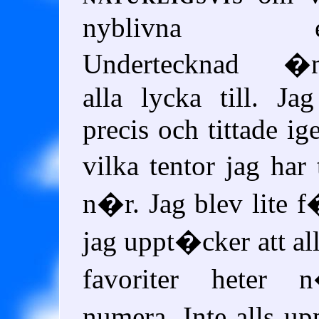
nyblivna ett
Undertecknad �n
alla lycka till. Jag
precis och tittade i
vilka tentor jag har
n�r. Jag blev lite 
jag uppt�cker att al
favoriter heter 
numera. Inte alls up