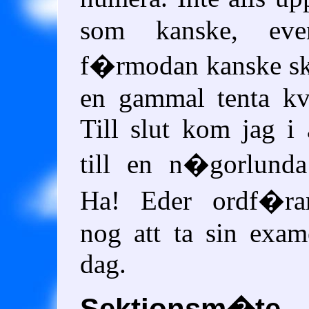
som kanske, even
f�rmodan kanske sk
en gammal tenta kv
Till slut kom jag i 
till en n�gorlunda
Ha! Eder ordf�r
nog att ta sin exa
dag.
Sektionsm�te