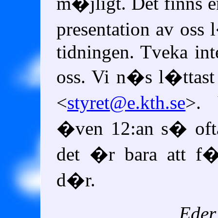
m�jligt. Det finns e
presentation av oss 
tidningen. Tveka int
oss. Vi n�s l�ttas
<
styret@e.kth.se
>. 
�ven 12:an s� oft
det �r bara att f
d�r.
Eder