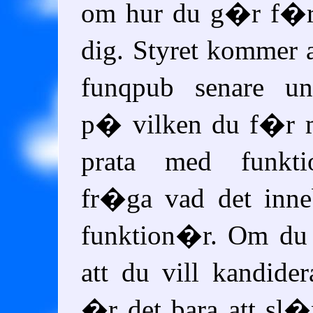
om hur du g�r f�r 
dig. Styret kommer a
funqpub senare un
p� vilken du f�r m
prata med funkt
fr�ga vad det inne
funktion�r. Om du 
att du vill kandider
�r det bara att sl