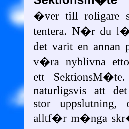
�ver till roligare
tentera. N�r du l�
det varit en annan
v�ra nyblivna ett
ett SektionsM�te.
naturligsvis att d
stor uppslutning, 
alltf�r m�nga sk