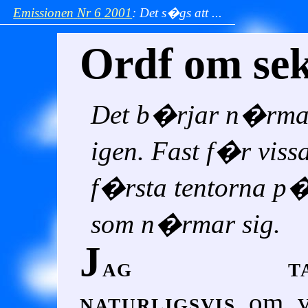
Emissionen
Nr 6
2001
:
Det s�gs att ...
Ordf om sek
Det b�rjar n�rma 
igen. Fast f�r viss
f�rsta tentorna p�
som n�rmar sig.
J
ag tal
naturligsvis
om v