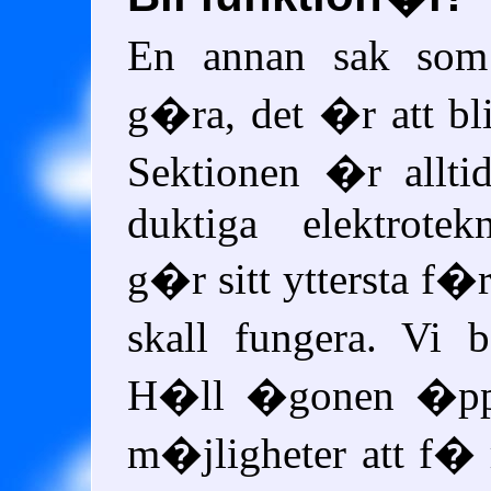
En annan sak som
g�ra, det �r att bl
Sektionen �r allti
duktiga elektrote
g�r sitt yttersta f�r
skall fungera. Vi 
H�ll �gonen �ppna
m�jligheter att f�