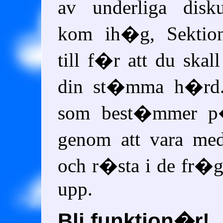
av underliga disk
kom ih�g, Sekti
till f�r att du ska
din st�mma h�rd
som best�mmer p�
genom att vara m
och r�sta i de fr�
upp.
Bli funktion�r!