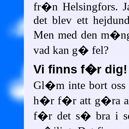
fr�n Helsingfors. J
det blev ett hejdund
Men med den m�ngd
vad kan g� fel?
Vi finns f�r dig!
Gl�m inte bort oss 
h�r f�r att g�ra al
f�r det s� bra i s