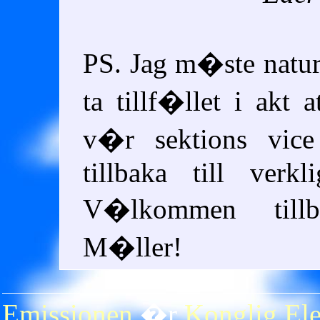
PS. Jag m�ste natu
ta tillf�llet i akt
v�r sektions vice
tillbaka till verkl
V�lkommen tillb
M�ller!
Emissionen
�r
Konglig Ele