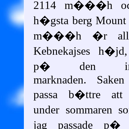
2114 m���h och
h�gsta berg Mount 
m���h �r all
Kebnekajses h�jd, 
p� den intern
marknaden. Saken
passa b�ttre att
under sommaren so
jag passade p� 