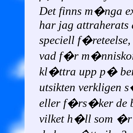
Det finns m�nga e
har jag attraherats
speciell f�reteelse
vad f�r m�nniskor 
kl�ttra upp p� b
utsikten verkligen 
eller f�rs�ker de 
vilket h�ll som �