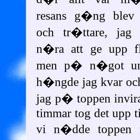
resans g�ng blev 
och tr�ttare, jag
n�ra att ge upp f
men p� n�got und
h�ngde jag kvar och 
jag p� toppen invir
timmar tog det upp t
vi n�dde toppen 