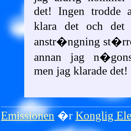
det! Ingen trodde a
klara det och det
anstr�ngning st�r
annan jag n�gonsi
men jag klarade det!
Emissionen
�r
Konglig Ele