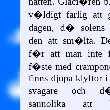
natten. Glaci�ren 
v�ldigt farlig a
dagen, d� solens 
den att sm�lta. De
f�r att man inte 
f�ste med crampone
finns djupa klyftor i
svagare och d
sannolika att 