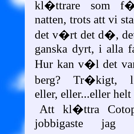
kl�ttrare som f
natten, trots att vi st
det v�rt det d�, det
ganska dyrt, i alla f
Hur kan v�l det var
berg? Tr�kigt, l
eller, eller...eller hel
Att kl�ttra Coto
jobbigaste jag 