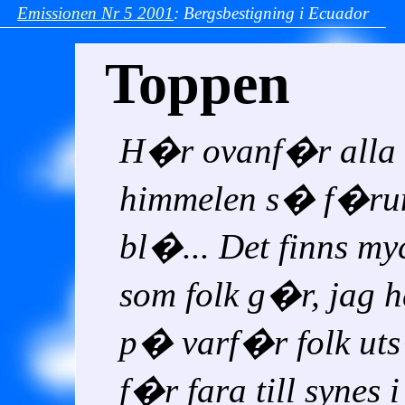
Emissionen
Nr 5
2001
:
Bergsbestigning i Ecuador
Toppen
H�r ovanf�r alla
himmelen s� f�run
bl�... Det finns myc
som folk g�r, jag h
p� varf�r folk uts
f�r fara till synes