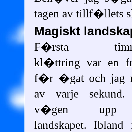
tagen av tillf�llets
Magiskt landska
F�rsta timm
kl�ttring var en f
f�r �gat och jag 
av varje sekund
v�gen upp 
landskapet. Ibland