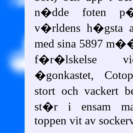
n�dde foten p�
v�rldens h�gsta a
med sina 5897 m��
f�r�lskelse v
�gonkastet, Coto
stort och vackert 
st�r i ensam ma
toppen vit av socker