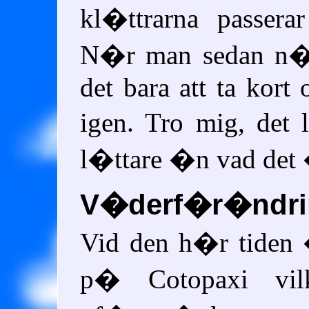
kl�ttrarna passer
N�r man sedan n�
det bara att ta kort 
igen. Tro mig, det
l�ttare �n vad det 
V�derf�r�ndri
Vid den h�r tiden 
p� Cotopaxi vil