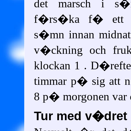
det marsch i s�
f�rs�ka f� ett 
s�mn innan midnat
v�ckning och fruko
klockan 1 . D�reft
timmar p� sig att 
8 p� morgonen var d
Tur med v�dret