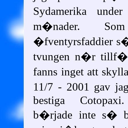
Sydamerika unde
m�nader. Som
�fventyrsfaddier s�
tvungen n�r tillf�
fanns inget att skyl
11/7 - 2001 gav ja
bestiga Cotopax
b�rjade inte s� b