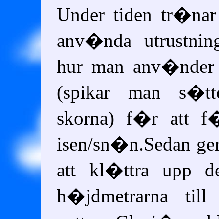
Under tiden tr�na
anv�nda utrustni
hur man anv�nder 
(spikar man s�t
skorna) f�r att 
isen/sn�n.Sedan ge
att kl�ttra upp d
h�jdmetrarna til