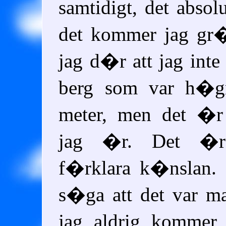
samtidigt, det absol
det kommer jag gr�
jag d�r att jag inte
berg som var h�
meter, men det �
jag �r. Det �r
f�rklara k�nslan. 
s�ga att det var ma
jag aldrig kommer