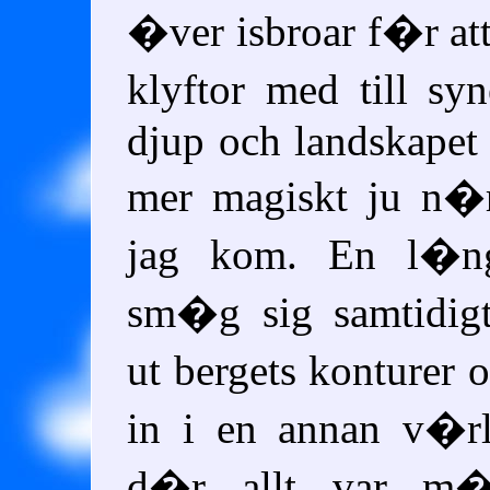
�ver isbroar f�r at
klyftor med till s
djup och landskapet
mer magiskt ju n�
jag kom. En l�n
sm�g sig samtidigt
ut bergets konturer 
in i en annan v�r
d�r allt var m�j