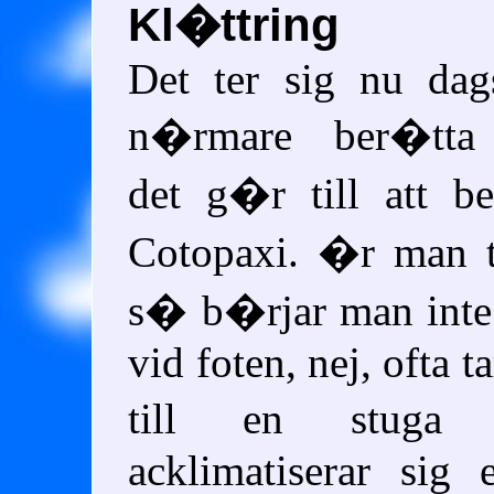
Kl�ttring
Det ter sig nu dag
n�rmare ber�tta
det g�r till att be
Cotopaxi. �r man t
s� b�rjar man inte
vid foten, nej, ofta 
till en stug
acklimatiserar sig