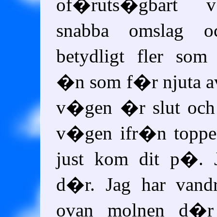
of�ruts�gbart 
snabba omslag 
betydligt fler so
�n som f�r njuta av
v�gen �r slut och 
v�gen ifr�n toppe
just kom dit p�. J
d�r. Jag har vandr
ovan molnen d�r 