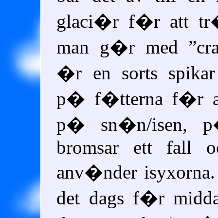
glaci�r f�r att t
man g�r med
cr
�r en sorts spika
p� f�tterna f�r a
p� sn�n/isen, 
bromsar ett fall 
anv�nder isyxorna. 
det dags f�r midda