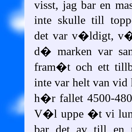
visst, jag bar en ma
inte skulle till t
det var v�ldigt, v�
d� marken var san
fram�t och ett till
inte var helt van vid
h�r fallet 4500-
V�l uppe �t vi lun
bar det av till e