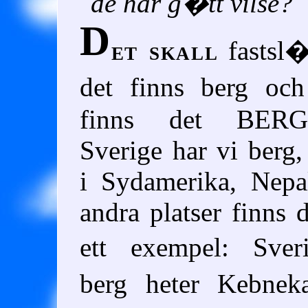
de har g�tt vilse?
D
et skall
fastsl�
det finns berg oc
finns det BER
Sverige har vi berg
i Sydamerika, Nepa
andra platser finns
ett exempel: Sver
berg heter Kebnek