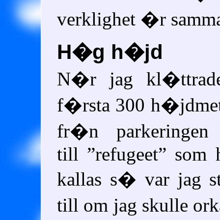
verklighet �r samma
H�g h�jd
N�r jag kl�ttrad
f�rsta 300 h�jdmet
fr�n parkeringen
till
refugeet
som h
kallas s� var jag s
till om jag skulle o