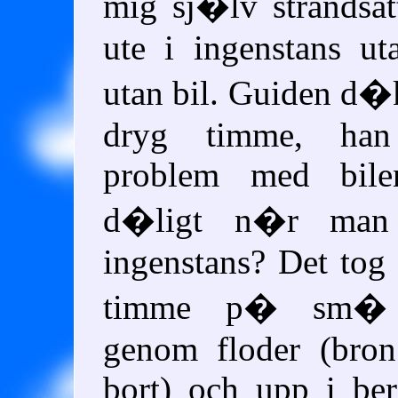
mig sj�lv strandsat
ute i ingenstans u
utan bil. Guiden d�k
dryg timme, han
problem med bilen
d�ligt n�r man 
ingenstans? Det tog 
timme p� sm� g
genom floder (bron
bort) och upp i be