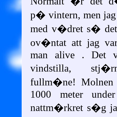
Normalt �r det d
p� vintern, men jag 
med v�dret s� det 
ov�ntat att jag var
man alive . Det va
vindstilla, stj�
fullm�ne! Molnen 
1000 meter unde
nattm�rkret s�g ja