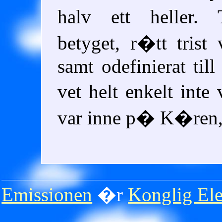
halv ett heller. 
betyget, r�tt trist 
samt odefinierat till
vet helt enkelt inte
var inne p� K�ren,
Emissionen
�r
Konglig Ele