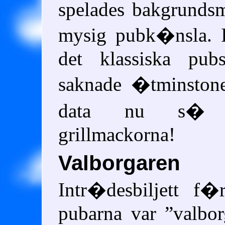
spelades bakgrunds
mysig pubk�nsla. I
det klassiska pub
saknade �tminston
data nu s� 
grillmackorna!
Valborgaren
Intr�desbiljett f
pubarna var
valbor