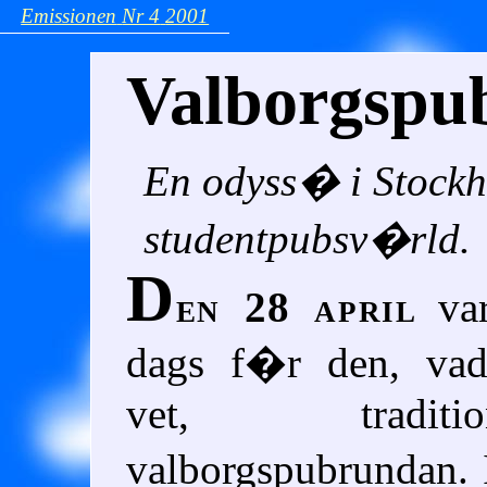
Emissionen
Nr 4
2001
Valborgspu
En odyss� i Stock
studentpubsv�rld.
D
en 28 april
var
dags f�r den, vad
vet, tradition
valborgspubrundan.