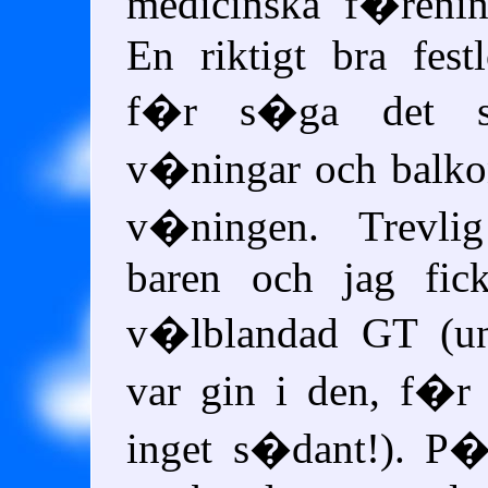
medicinska f�renin
En riktigt bra fes
f�r s�ga det sj
v�ningar och balk
v�ningen. Trevlig
baren och jag fick
v�lblandad GT (un
var gin i den, f�r
inget s�dant!). P�