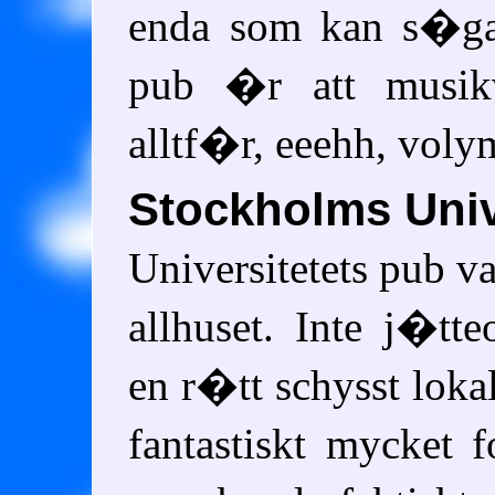
enda som kan s�ga
pub �r att musik
alltf�r, eeehh, vol
Stockholms Univ
Universitetets pub va
allhuset. Inte j�tt
en r�tt schysst lokal
fantastiskt mycket