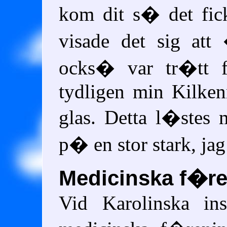
kom dit s� det fic
visade det sig att
ocks� var tr�tt f
tydligen min Kilkenn
glas. Detta l�stes 
p� en stor stark, jag
Medicinska f�r
Vid Karolinska inst