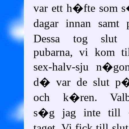
var ett h�fte som 
dagar innan samt 
Dessa tog slut
pubarna, vi kom ti
sex-halv-sju n�g
d� var de slut p
och k�ren. Valb
s�g jag inte till
taget. Vi fick till slu