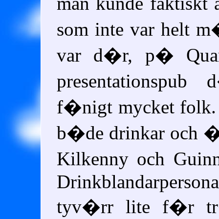
man kunde faktiskt
som inte var helt m�
var d�r, p� Qua
presentationspub
f�nigt mycket folk.
b�de drinkar och 
Kilkenny och Guin
Drinkblandarper
tyv�rr lite f�r t