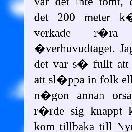
var det inte tomt,
det 200 meter k
verkade r�r
�verhuvudtaget. Ja
det var s� fullt att
att sl�ppa in folk el
n�gon annan ors
r�rde sig knappt
kom tillbaka till 