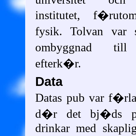
institutet, f�rut
fysik. Tolvan var
ombyggnad till
efterk�r.
Data
Datas pub var f�rl
d�r det bj�ds 
drinkar med skapli