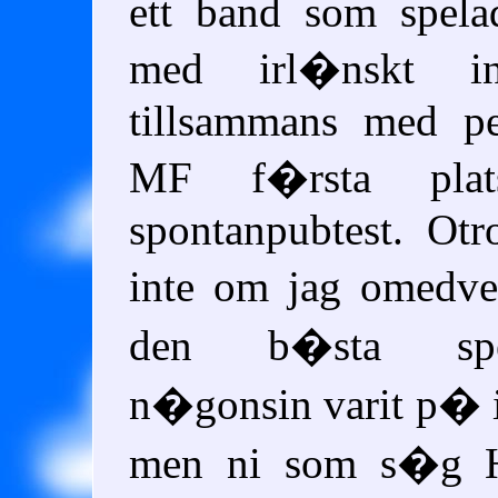
ett band som spela
med irl�nskt in
tillsammans med pe
MF f�rsta pla
spontanpubtest. Otro
inte om jag omedve
den b�sta spe
n�gonsin varit p�
men ni som s�g He