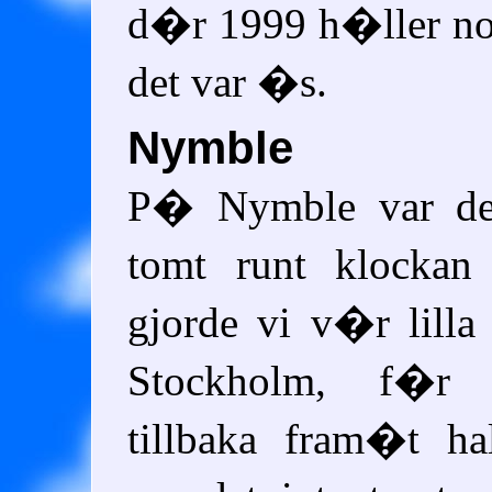
d�r 1999 h�ller no
det var �s.
Nymble
P� Nymble var det 
tomt runt klockan
gjorde vi v�r lill
Stockholm, f�r
tillbaka fram�t h