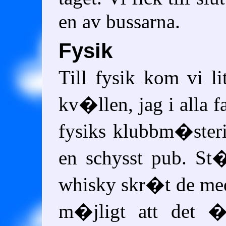
en av bussarna.
Fysik
Till fysik kom vi l
kv�llen, jag i alla 
fysiks klubbm�ster
en schysst pub. St
whisky skr�t de me
m�jligt att det �r