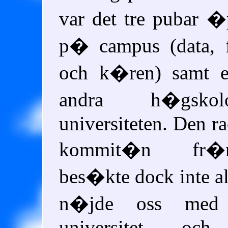
var det tre pubar 
p� campus (data, f
och k�ren) samt e
andra h�gsko
universiteten. Den ra
kommit�n fr�
bes�kte dock inte al
n�jde oss med 
universitet och