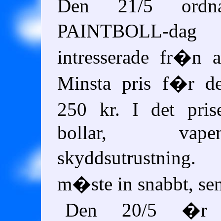
Den 21/5 ord
PAINTBOLL-dag
intresserade fr�n al
Minsta pris f�r d
250 kr. I det pri
bollar, va
skyddsutrustnin
m�ste in snabbt, sen
Den 20/5 �r