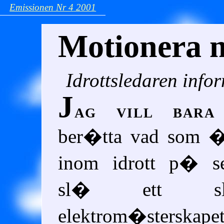
Emissionen
Nr 4
2001
Motionera 
Idrottsledaren info
J
ag vill bara
ber�tta vad som
inom idrott p� se
sl� ett s
elektrom�ste