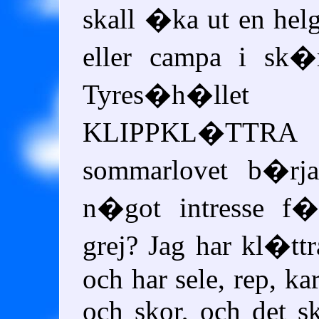
skall �ka ut en he
eller campa i sk
Tyres�h�l
KLIPPKL�TT
sommarlovet b�rja
n�got intresse f
grej? Jag har kl�tt
och har sele, rep, ka
och skor, och det sk