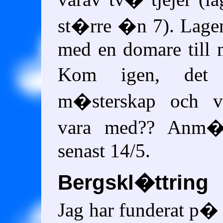
st�rre �n 7). Lage
med en domare till m
Kom igen, de
m�sterskap och v
vara med?? Anm�l
senast 14/5.
Bergskl�ttring
Jag har funderat p�