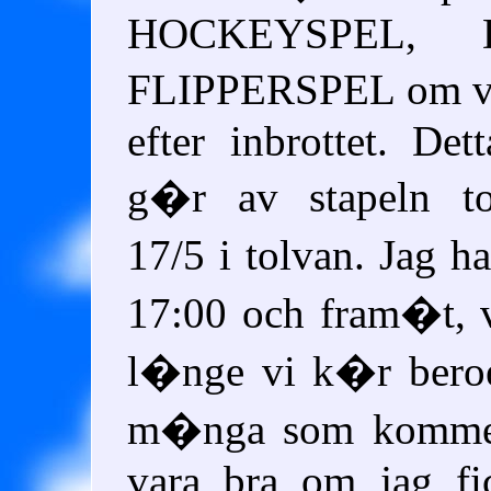
HOCKEYSPEL, 
FLIPPERSPEL om vi 
efter inbrottet. De
g�r av stapeln to
17/5 i tolvan. Jag h
17:00 och fram�t, 
l�nge vi k�r bero
m�nga som kommer.
vara bra om jag fi