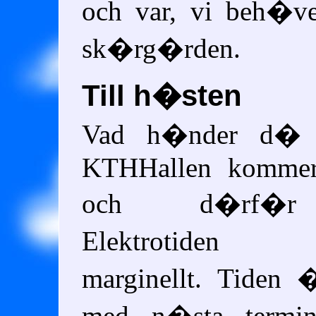
och var, vi beh�ve
sk�rg�rden.
Till h�sten
Vad h�nder d� 
KTHHallen komme
och d�rf�r
Elektrotiden
marginellt. Tiden
med n�sta termin 