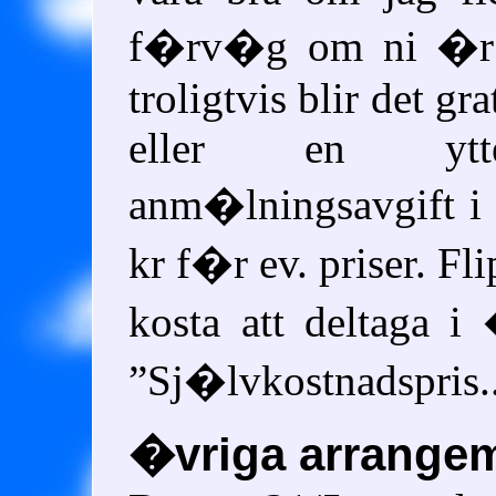
f�rv�g om ni �r i
troligtvis blir det gr
eller en ytte
anm�lningsavgift i 
kr f�r ev. priser. F
kosta att deltaga i 
Sj�lvkostnadspris..
�vriga arrange