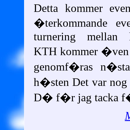
Detta kommer event
�terkommande ev
turnering mellan 
KTH kommer �ven ev
genomf�ras n�st
h�sten Det var nog
D� f�r jag tacka f
M