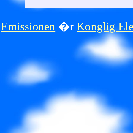
Emissionen
�r
Konglig Ele