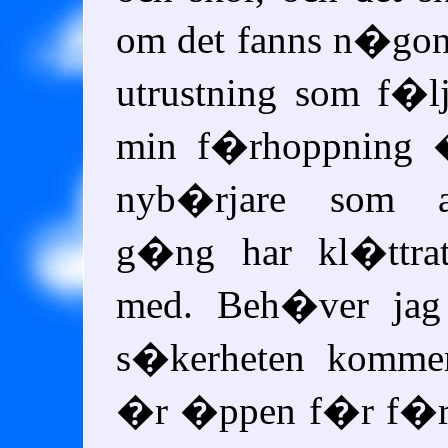
om det fanns n�gon
utrustning som f�l
min f�rhoppning 
nyb�rjare som a
g�ng har kl�ttra
med. Beh�ver jag
s�kerheten kommer
�r �ppen f�r f�r