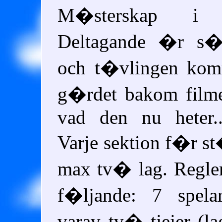
M�sterskap i
Deltagande �r s� 
och t�vlingen k
g�rdet bakom filme
vad den nu heter..
Varje sektion f�r s
max tv� lag. Regle
f�ljande: 7 spel
varav tv� tjejer (l