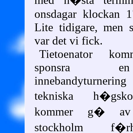
onsdagar klockan 1
Lite tidigare, men 
var det vi fick.
Tietoenator ko
sponsra e
innebandyturnerin
tekniska h�gsk
kommer g� av 
stockholm f�rho