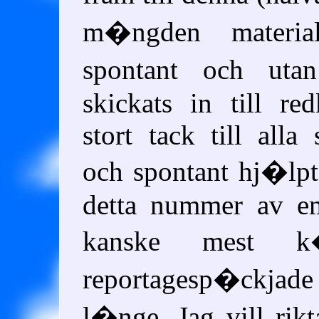
m�ngden materia
spontant och uta
skickats in till red
stort tack till alla 
och spontant hj�lpt 
detta nummer av em
kanske mest k�
reportagesp�ckjad
l�nge. Jag vill rikta