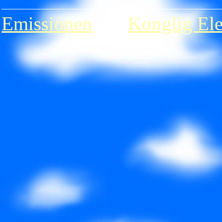
Emissionen
�r
Konglig Ele