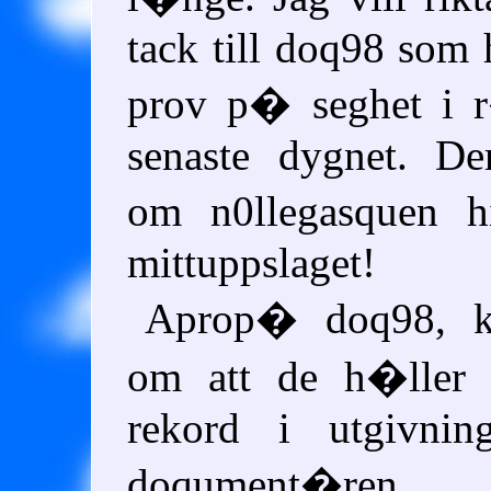
tack till doq98 som h
prov p� seghet i 
senaste dygnet. De
om n0llegasquen h
mittuppslaget!
Aprop� doq98, ka
om att de h�ller
rekord i utgivning
doqument�ren...