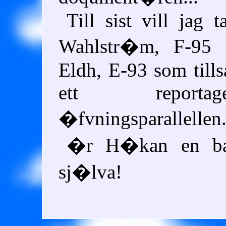
Till sist vill jag 
Wahlstr�m, F-95 
Eldh, E-93 som till
ett repor
�fvningsparallellen
�r H�kan en b
sj�lva!