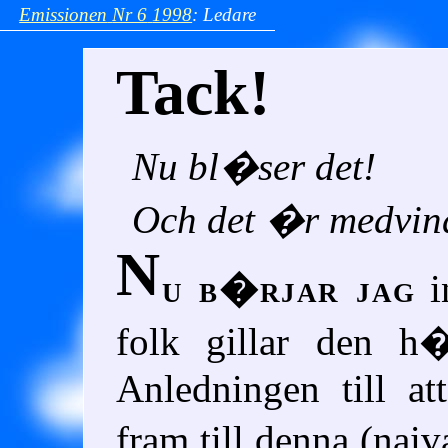
Emissionen
Nr 6
1998
:
Ledare
Tack!
Nu bl�ser det!
Och det �r medvin
N
u b�rjar jag
i
folk gillar den h�
Anledningen till a
fram till denna (naiv