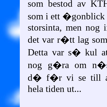
som bestod av KT
som i ett �gonblick 
storsinta, men nog i
det var r�tt lag som
Detta var s� kul a
nog g�ra om n�s
d� f�r vi se till 
hela tiden ut...