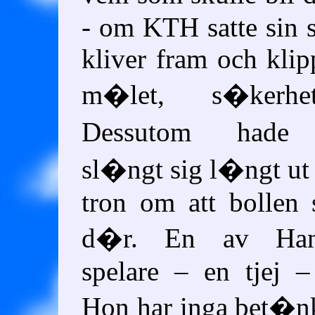
- om KTH satte sin s
kliver fram och klipp
m�let, s�kerhe
Dessutom hade 
sl�ngt sig l�ngt ut 
tron om att bollen
d�r. En av Han
spelare – en tjej –
Hon har inga bet�nk