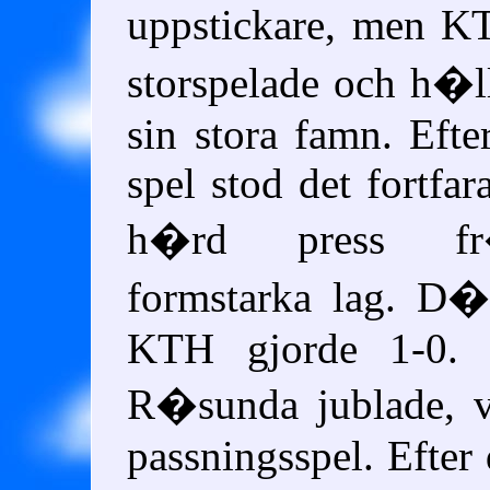
uppstickare, men 
storspelade och h�ll
sin stora famn. Efte
spel stod det fortfar
h�rd press f
formstarka lag. D
KTH gjorde 1-0. D
R�sunda jublade, v
passningsspel. Efter 