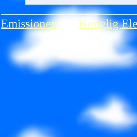
Emissionen
�r
Konglig Ele