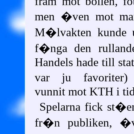
fram mot bollen, fo
men �ven mot mar
M�lvakten kunde u
f�nga den rulland
Handels hade till sta
var ju favoriter)
vunnit mot KTH i tid
Spelarna fick st�e
fr�n publiken, �v