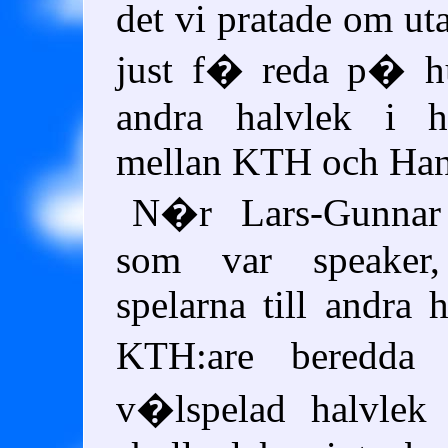
det vi pratade om uta
just f� reda p� hu
andra halvlek i h
mellan KTH och Han
N�r Lars-Gunnar
som var speaker
spelarna till andra 
KTH:are beredd
v�lspelad halvlek