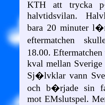
KTH att trycka p
halvtidsvilan. Hal
bara 20 minuter l�n
eftermatchen skul
18.00. Eftermatche
kval mellan Sverige
Sj�lvklar vann Sve
och b�rjade sin fa
mot EMslutspel. Men