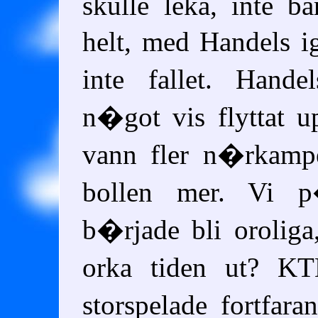
skulle leka, inte ba
helt, med Handels 
inte fallet. Hand
n�got vis flyttat u
vann fler n�rkamp
bollen mer. Vi 
b�rjade bli orolig
orka tiden ut? K
storspelade fortfar