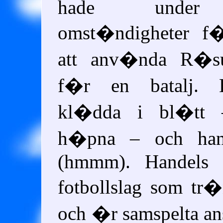
hade under 
omst�ndigheter f�t
att anv�nda R�su
f�r en batalj. 
kl�dda i bl�tt
h�pna – och han
(hmmm). Handels 
fotbollslag som tr
och �r samspelta a