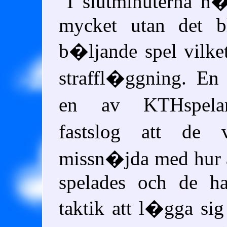
I slutminuterna h
mycket utan det b
b�ljande spel vilke
straffl�ggning. En
en av KTHspelar
fastslog att de 
missn�jda med hur 
spelades och de h
taktik att l�gga s