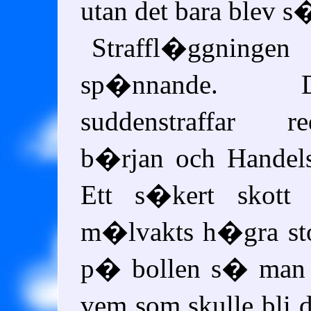
utan det bara blev s�
Straffl�ggni
sp�nnande.
suddenstraffar 
b�rjan och Handels
Ett s�kert skott
m�lvakts h�gra sto
p� bollen s� man 
vem som skulle bli 