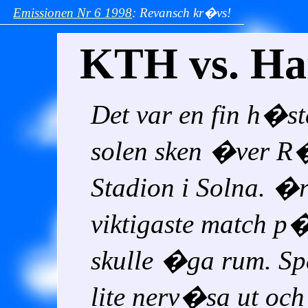
Emissionen
Nr 6
1998
:
Revansch kr�vs!
KTH vs. Ha
Det var en fin h�s
solen sken �ver 
Stadion i Solna. �r
viktigaste match 
skulle �ga rum. S
lite nerv�sa ut och