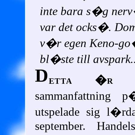
inte bara s�g nerv
var det ocks�. Dom
v�r egen Keno-go
bl�ste till avspark.
D
etta �r e
sammanfattning 
utspelade sig l�rd
september. Hand