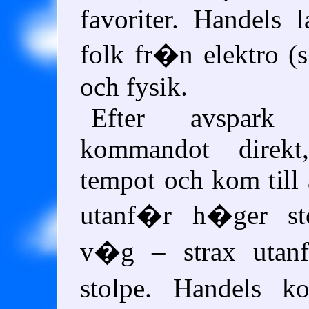
favoriter. Handels 
folk fr�n elektro (s
och fysik.
Efter avspar
kommandot direk
tempot och kom till 
utanf�r h�ger st
v�g – strax utan
stolpe. Handels 