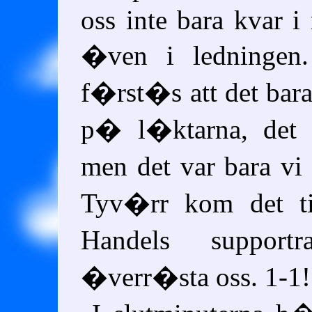
oss inte bara kvar i
�ven i ledningen.
f�rst�s att det bar
p� l�ktarna, det v
men det var bara v
Tyv�rr kom det ti
Handels support
�verr�sta oss. 1-1!