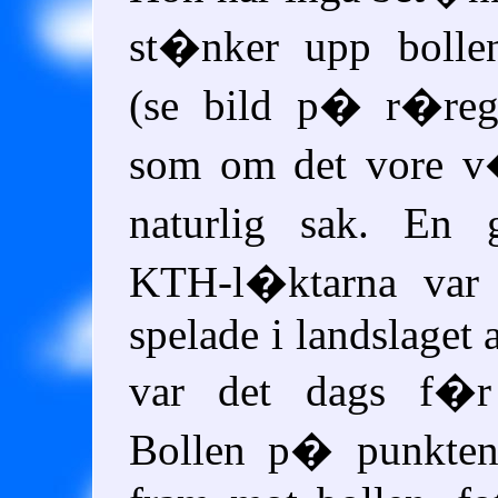
st�nker upp bolle
(se bild p� r�reg
som om det vore v
naturlig sak. En 
KTH-l�ktarna var 
spelade i landslaget 
var det dags f�
Bollen p� punkten