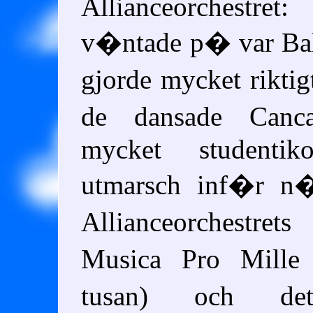
Allianceorchestre
v�ntade p� var Bal
gjorde mycket rikt
de dansade Can
mycket studentik
utmarsch inf�r n�s
Allianceorchestre
Musica Pro Mille
tusan) och de