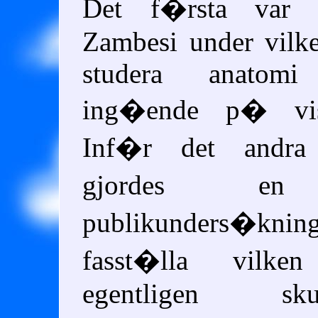
Det f�rsta var (
Zambesi under vilk
studera anatom
ing�ende p� vis
Inf�r det andra 
gjordes en
publikunders�kn
fasst�lla vilk
egentligen sk