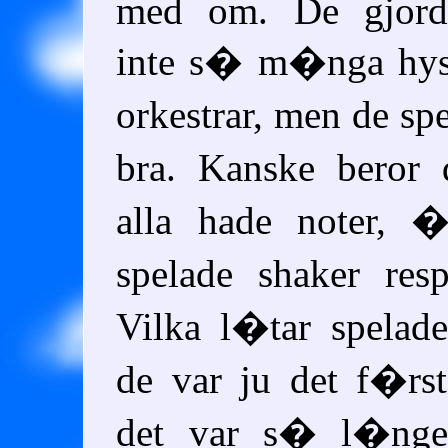
med om. De gjorde
inte s� m�nga hys
orkestrar, men de sp
bra. Kanske beror 
alla hade noter, 
spelade shaker res
Vilka l�tar spelad
de var ju det f�rs
det var s� l�nge 