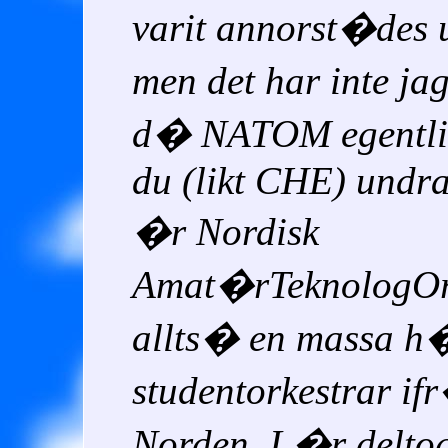
varit annorst�des u
men det har inte ja
d� NATOM egentlig
du (likt CHE) undrar
�r Nordisk
Amat�rTeknologOrk
allts� en massa h
studentorkestrar if
Norden. I �r deltog