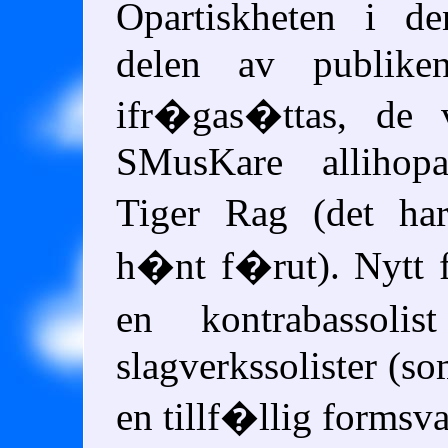
Opartiskheten i d
delen av publik
ifr�gas�ttas, de 
SMusKare allihop
Tiger Rag (det ha
h�nt f�rut). Nytt 
en kontrabassol
slagverkssolister (so
en tillf�llig formsv