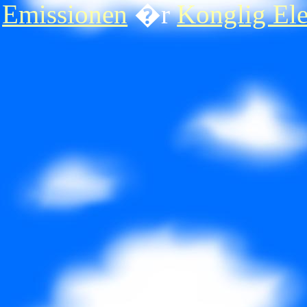
Emissionen
�r
Konglig Ele