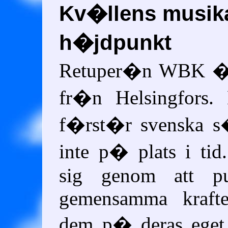
Kv�llens musika
h�jdpunkt
Retuper�n WBK �r 
fr�n Helsingfors.
f�rst�r svenska s
inte p� plats i tid
sig genom att p
gemensamma krafte
dem p� deras ege