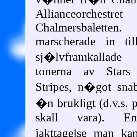
Allianceorchestret
Chalmersbaletten
marscherade in til
sj�lvframkallade
tonerna av Stars
Stripes, n�got sna
�n brukligt (d.v.s. 
skall vara). En
iakttagelse man k