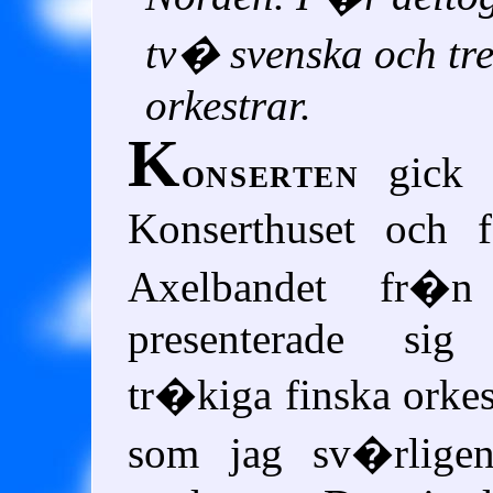
tv� svenska och tr
orkestrar.
K
onserten
gick a
Konserthuset och 
Axelbandet fr�
presenterade s
tr�kiga finska orkes
som jag sv�rlige