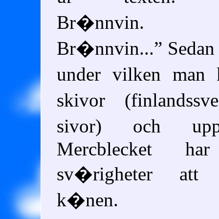
Br�nnvin. Br
Br�nnvin...
Sedan 
under vilken man
skivor (finlandss
sivor) och upp
Mercblecket har
sv�righeter att
k�nen.