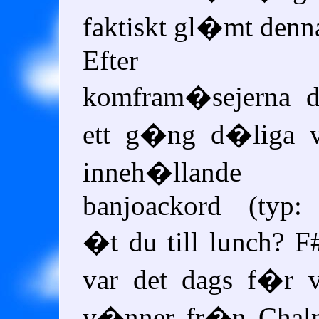
faktiskt gl�mt denna
Efter a
komfram�sejerna dr
ett g�ng d�liga vi
inneh�llande
banjoackord (typ:
�t du till lunch? F#
var det dags f�r 
v�nner fr�n Chalm