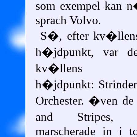
som exempel kan 
sprach Volvo.
S�, efter kv�llen
h�jdpunkt, var d
kv�llens mus
h�jdpunkt: Strinde
Orchester. �ven de 
and Stripes,
marscherade in i t