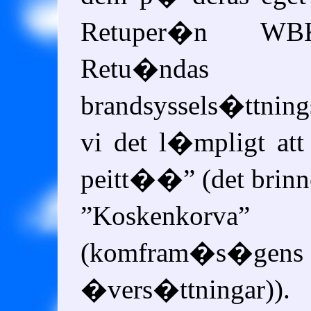
Retuper�n WB
Retu�ndas spr
brandsyssels�ttni
vi det l�mpligt at
peitt��
(det brinn
Koskenkorva
(b
(komfram�s�gens
�vers�ttningar))