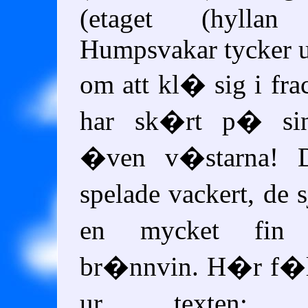
(etaget (hyllan (l
Humpsvakar tycker 
om att kl� sig i fra
har sk�rt p� si
�ven v�starna! D
spelade vackert, d
en mycket fi
br�nnvin. H�r f�lj
ur texten