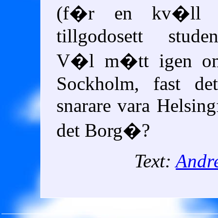
(f�r en kv�ll �
tillgodosett stude
V�l m�tt igen o
Sockholm, fast de
snarare vara Helsingf
det Borg�?
Text:
Andr