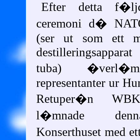
Efter detta f�l
ceremoni d� NAT
(ser ut som ett m
destilleringsapparat
tuba) �verl�mn
representanter ur H
Retuper�n WBK.
l�mnade den
Konserthuset med e