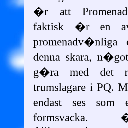
�r att Promenad
faktisk �r en a
promenadv�nliga o
denna skara, n�got
g�ra med det ri
trumslagare i PQ. 
endast ses som en
formsvacka. 