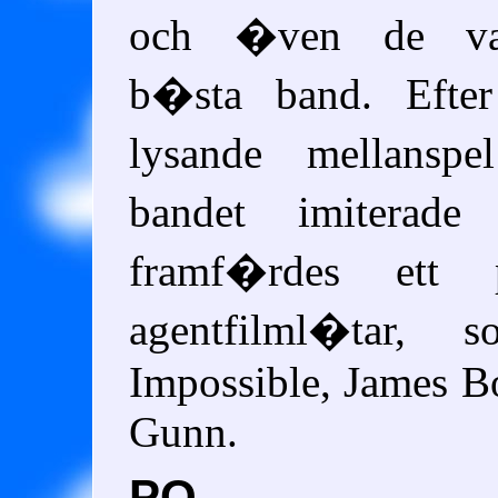
och �ven de va
b�sta band. Efter 
lysande mellansp
bandet imiterad
framf�rdes ett 
agentfilml�tar, 
Impossible, James B
Gunn.
PQ