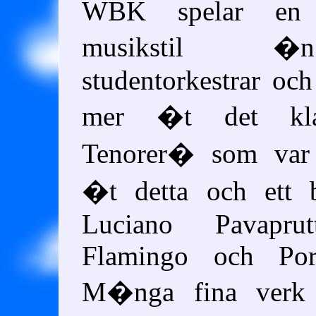
WBK spelar en 
musikstil 
studentorkestrar och 
mer �t det klas
Tenorer� som var 
�t detta och ett b
Luciano Pavaprut
Flamingo och Pors
M�nga fina verk 