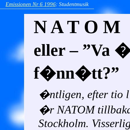
Emissionen
Nr 6
1996
:
Studentmusik
N A T O M
eller –
Va �
f�nn�tt?
�ntligen, efter ti
�r NATOM tillbaka 
Stockholm. Visserli