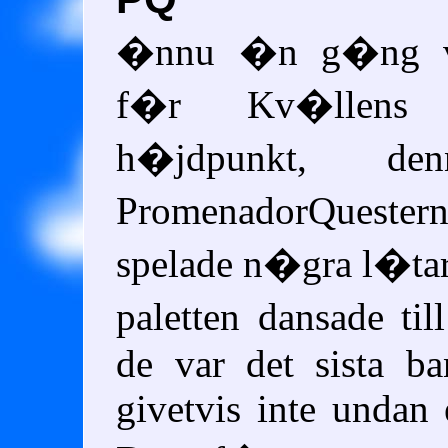
�nnu �n g�ng va
f�r Kv�llens m
h�jdpunkt, d
PromenadorQues
spelade n�gra l�tar
paletten dansade ti
de var det sista b
givetvis inte undan