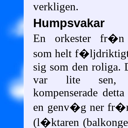
verkligen.
Humpsvakar
En orkester fr�n 
som helt f�ljdriktig
sig som den roliga. 
var lite sen
kompenserade detta
en genv�g ner fr�n
(l�ktaren (balkong