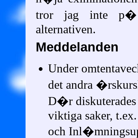
tror jag inte p
alternativen.
Meddelanden
Under omtentavec
det andra �rskurs
D�r diskuterade
viktiga saker, t.ex
och Inl�mningsupp