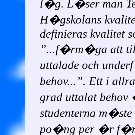
l�g. L�ser man Te
H�gskolans kvalit
definieras kvalitet 
...f�rm�ga att ti
uttalade och unde
behov...
. Ett i all
grad uttalat behov 
studenterna m�ste
po�ng per �r f�r 