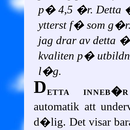
p� 4,5 �r. Detta 
ytterst f� som g�r.
jag drar av detta �
kvaliten p� utbild
l�g.
D
etta inneb�r
automatik att unde
d�lig. Det visar bara