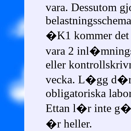
vara. Dessutom gjo
belastningsschema
�K1 kommer det i
vara 2 inl�mning
eller kontrollskriv
vecka. L�gg d�rt
obligatoriska labor
Ettan l�r inte g�
�r heller.