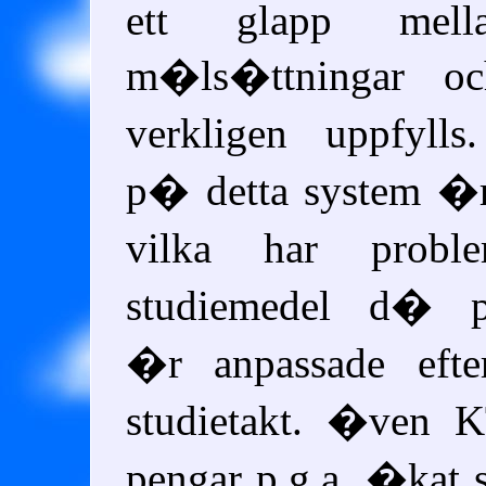
ett glapp mella
m�ls�ttningar o
verkligen uppfylls
p� detta system �r
vilka har prob
studiemedel d� 
�r anpassade eft
studietakt. �ven 
pengar p.g.a. �kat s