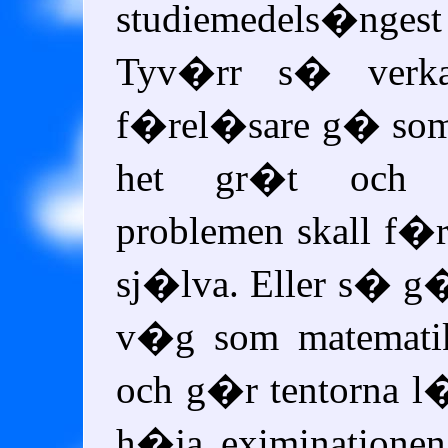
studiemedels�ngest 
Tyv�rr s� verka
f�rel�sare g� som 
het gr�t och h
problemen skall f�r
sj�lva. Eller s� g
v�g som matematiki
och g�r tentorna l�
h�ja eximinationen