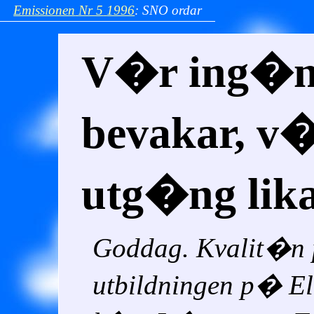
Emissionen
Nr 5
1996
:
SNO ordar
V�r ing�n
bevakar, v
utg�ng lik
Goddag. Kvalit�n
utbildningen p� E