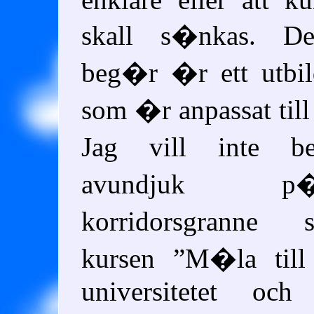
skall s�nkas. D
beg�r �r ett utbil
som �r anpassat till
Jag vill inte b
avundjuk 
korridorsgranne
kursen
M�la till
universitetet och