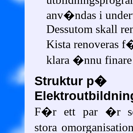
anv�ndas i under
Dessutom skall re
Kista renoveras f
klara �nnu finare 
Struktur p�
Elektroutbildni
F�r ett par �r se
stora omorganisati