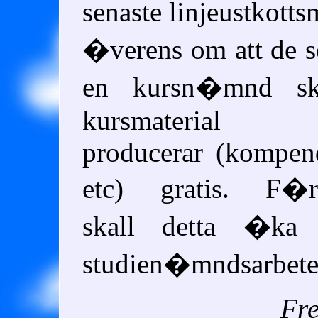
senaste linjeustkott
�verens om att de 
en kursn�mnd sk
kursmaterial in
producerar (kompend
etc) gratis. F�rh
skall detta �ka
studien�mndsarbetet 
Fre