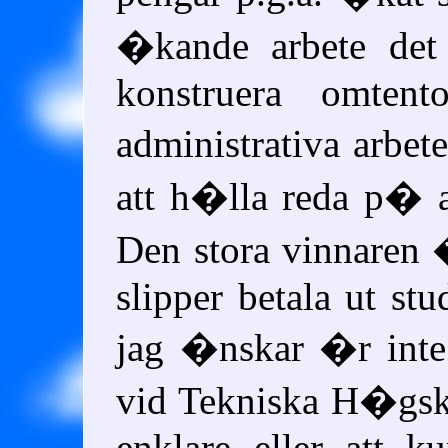
�kande arbete det
konstruera omtent
administrativa arbet
att h�lla reda p� al
Den stora vinnaren
slipper betala ut st
jag �nskar �r inte 
vid Tekniska H�gsko
enklare eller att k