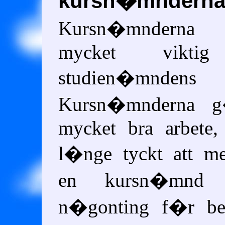
kursn�mndern
Kursn�mnderna
mycket vikt
studien�mndens 
Kursn�mnderna g
mycket bra arbete,
l�nge tyckt att m
en kursn�mnd
n�gonting f�r b