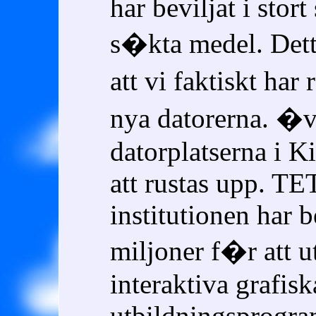
har beviljat i stort 
s�kta medel. Det
att vi faktiskt ha
nya datorerna. �
datorplatserna i 
att rustas upp. TE
institutionen har b
miljoner f�r att u
interaktiva grafisk
utbildningsprogram