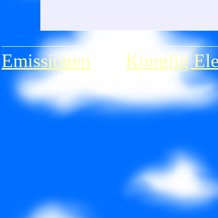
Emissionen
�r
Konglig Ele