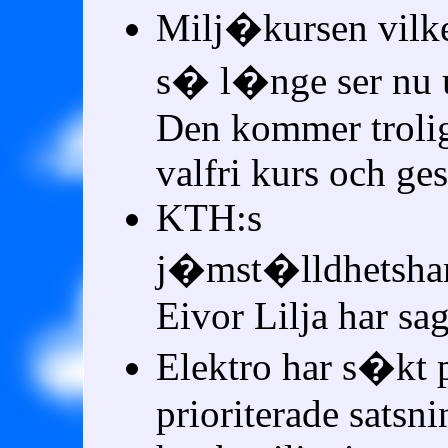
Milj�kursen vilke
s� l�nge ser nu ut
Den kommer trolig
valfri kurs och ges
KTH:s
j�mst�lldhetsha
Eivor Lilja har sag
Elektro har s�kt p
prioriterade satsn