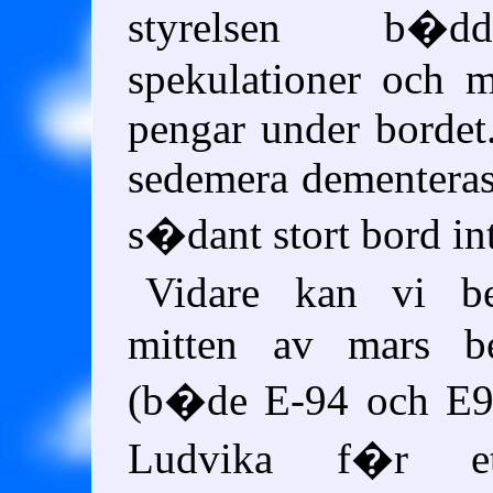
styrelsen b�
spekulationer och 
pengar under bordet
sedemera dementeras,
s�dant stort bord int
Vidare kan vi be
mitten av mars b
(b�de E-94 och E95
Ludvika f�r et