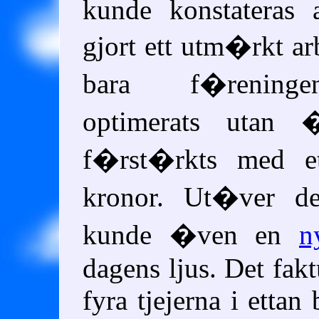
kunde konstateras 
gjort ett utm�rkt ar
bara f�reninge
optimerats utan 
f�rst�rkts med et
kronor. Ut�ver de
kunde �ven en
n
dagens ljus. Det fakt
fyra tjejerna i ettan