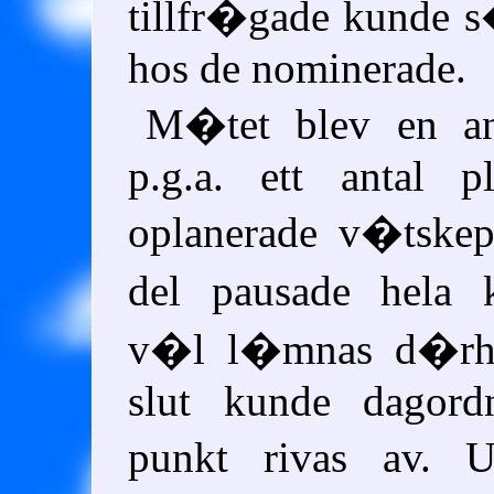
tillfr�gade kunde s
hos de nominerade.
M�tet blev en an
p.g.a. ett antal p
oplanerade v�tskep
del pausade hela 
v�l l�mnas d�rh
slut kunde dagordn
punkt rivas av. 