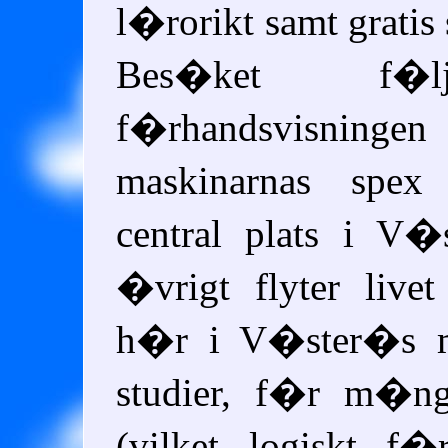
l�rorikt samt gratis
Bes�ket f�
f�rhandsvisni
maskinarnas spe
central plats i V
�vrigt flyter live
h�r i V�ster�s m
studier, f�r m�ng
(vilket logiskt f