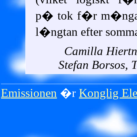
p� tok f�r m�nga 
l�ngtan efter somma
Camilla Hiertn
Stefan Borsos, 
Emissionen
�r
Konglig Ele