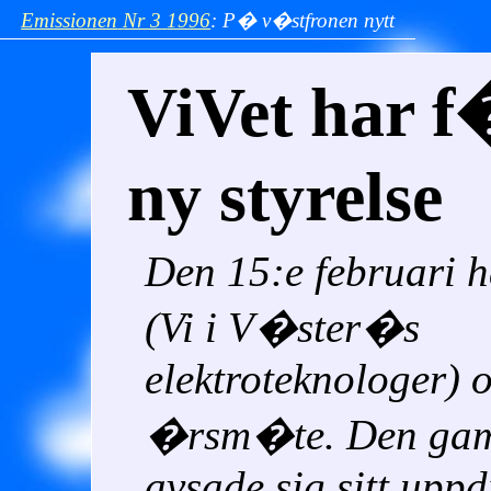
Emissionen
Nr 3
1996
:
P� v�stfronen nytt
ViVet har f
ny styrelse
Den 15:e februari h
(Vi i V�ster�s
elektroteknologer) 
�rsm�te. Den gaml
avsade sig sitt upp