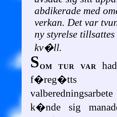
abdikerade med om
verkan. Det var tvun
ny styrelse tillsatt
kv�ll.
S
om tur var
had
f�reg�t
valberedningsarbet
k�nde sig manade