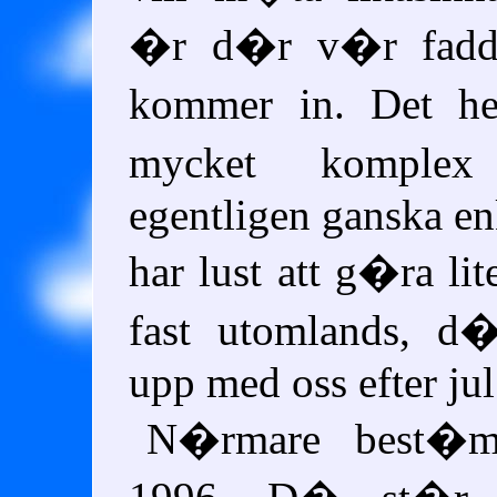
�r d�r v�r fadde
kommer in. Det he
mycket kompl
egentligen ganska e
har lust att g�ra lit
fast utomlands, d
upp med oss efter jul
N�rmare best�mt