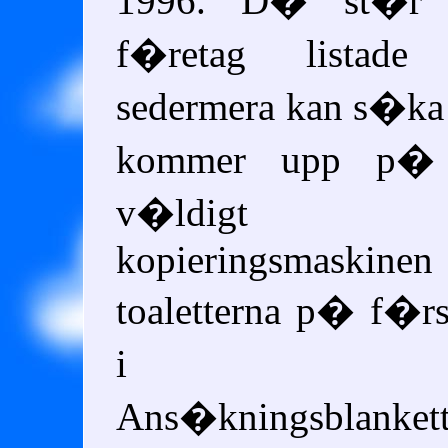
1996. D� st�r 
f�retag listad
sedermera kan s�ka t
kommer upp p� a
v�ldigt
kopieringsmas
toaletterna p� f�r
i K�rh
Ans�kningsblan