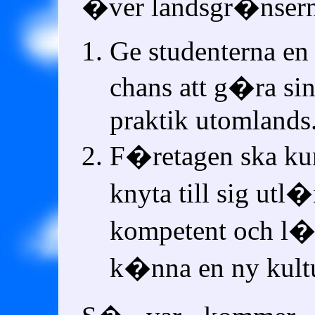
�ver landsgr�nsern
Ge studenterna en
chans att g�ra si
praktik utomlands
F�retagen ska ku
knyta till sig utl
kompetent och l�
k�nna en ny kultu