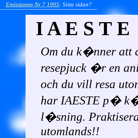
Emissionen
Nr 7
1995
:
Sista sidan?
I A E S T E
Om du k�nner att 
resepjuck �r en a
och du vill resa ut
har IAESTE p� k�
l�sning. Praktiser
utomlands!!