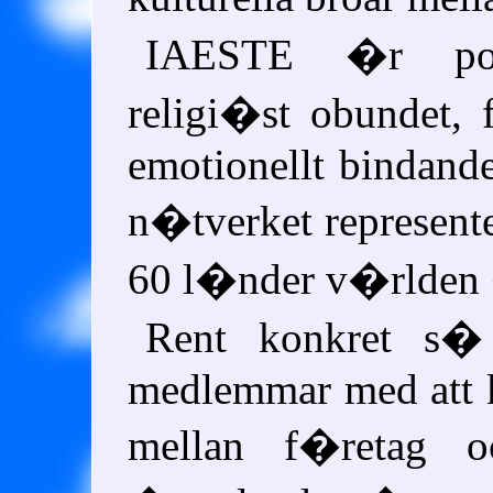
IAESTE �r poli
religi�st obundet, f
emotionellt bindande
n�tverket represent
60 l�nder v�rlden
Rent konkret s� 
medlemmar med att 
mellan f�retag oc