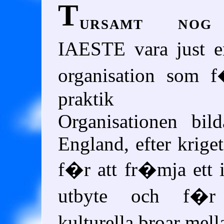
T
ursamt nog
IAESTE vara just 
organisation som f
praktik ut
Organisationen bil
England, efter krige
f�r att fr�mja ett i
utbyte och f�r
kulturella broar mel