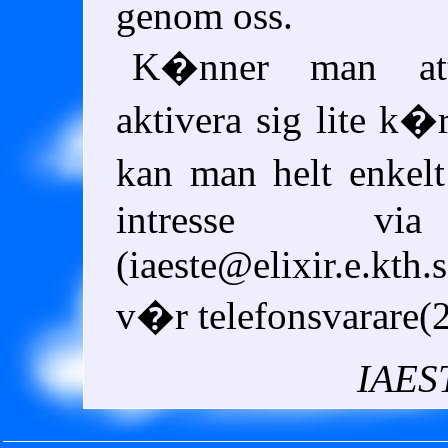
genom oss.
K�nner man at
aktivera sig lite 
kan man helt enkel
intresse vi
(iaeste@elixir.e.kth.
v�r telefonsvarare(2
IAES