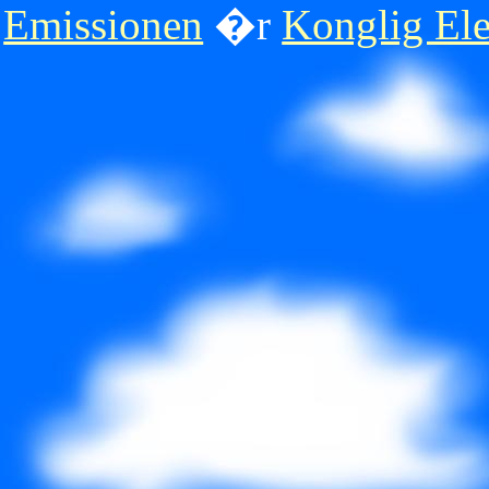
Emissionen
�r
Konglig Ele