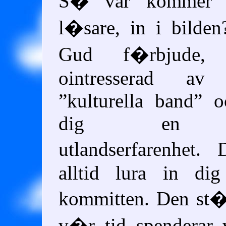
S� var kommer 
l�sare, in i bilde
Gud f�rbjude, 
ointresserad av
kulturella band
oc
dig en int
utlandserfarenhet
alltid lura in di
kommitten. Den st�
v�r tid spenderar