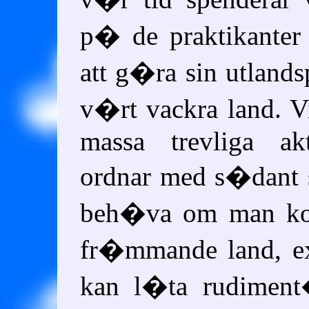
p� de praktikanter
att g�ra sin utlands
v�rt vackra land. V
massa trevliga akt
ordnar med s�dant
beh�va om man kom
fr�mmande land, ex
kan l�ta rudimen