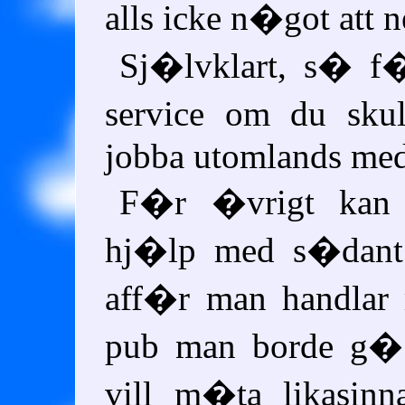
alls icke n�got att n
Sj�lvklart, s� f
service om du skul
jobba utomlands me
F�r �vrigt kan
hj�lp med s�dant 
aff�r man handlar 
pub man borde g� 
vill m�ta likasinn