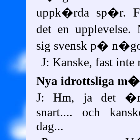
uppk�rda sp�r. Fa
det en upplevelse
sig svensk p� n�got
J: Kanske, fast int
Nya idrottsliga m�
J: Hm, ja det �r
snart.... och kan
dag...