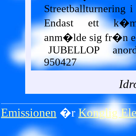
Streetballturnering 
Endast ett k�m
anm�lde sig fr�n el
JUBELLOP anor
950427
Id
Emissionen
�r
Konglig Ele