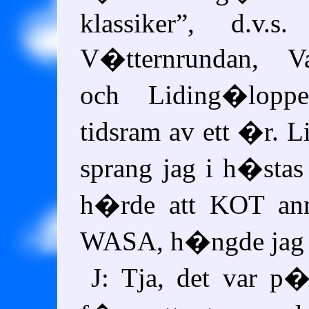
klassiker
, d.v.s. 
V�tternrundan, Va
och Liding�lopp
tidsram av ett �r. 
sprang jag i h�sta
h�rde att KOT anm
WASA, h�ngde jag
J: Tja, det var p