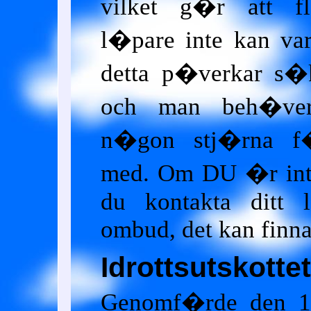
vilket g�r att fl
l�pare inte kan va
detta p�verkar s�k
och man beh�ver
n�gon stj�rna f�
med. Om DU �r intr
du kontakta ditt 
ombud, det kan finna
Idrottsutskottet
Genomf�rde den 1