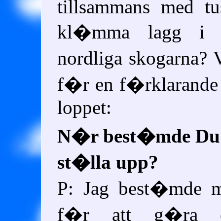
tillsammans med tu
kl�mma lagg i 
nordliga skogarna?
f�r en f�rklarande i
loppet:
N�r best�mde Du 
st�lla upp?
P: Jag best�mde m
f�r att g�ra