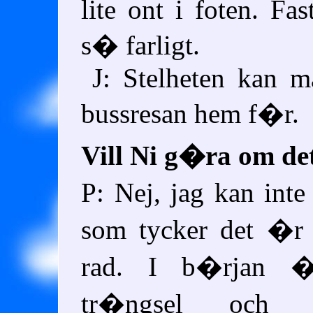
lite ont i foten. Fas
s� farligt.
J: Stelheten kan 
bussresan hem f�r.
Vill Ni g�ra om de
P: Nej, jag kan int
som tycker det �r
rad. I b�rjan �
tr�ngsel och 