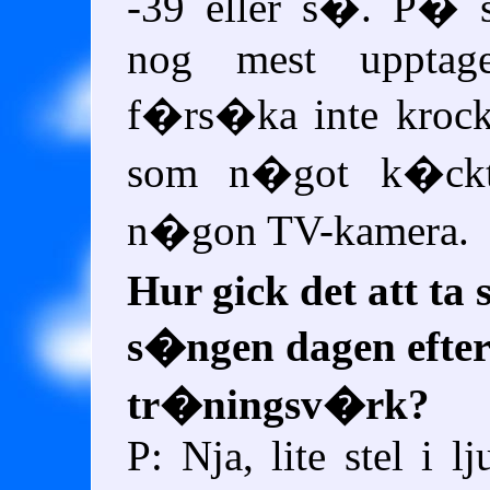
-39 eller s�. P� s
nog mest upptag
f�rs�ka inte kroc
som n�got k�ckt
n�gon TV-kamera.
Hur gick det att ta 
s�ngen dagen efte
tr�ningsv�rk?
P: Nja, lite stel i 