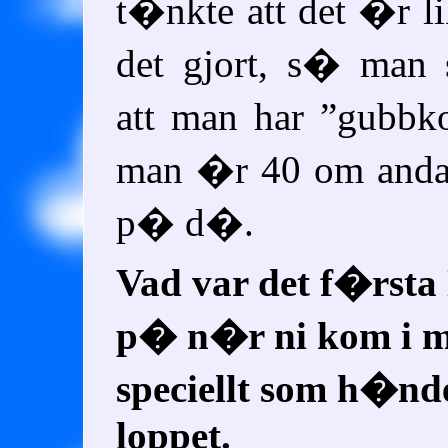
t�nkte att det �r li
det gjort, s� man 
att man har
gubbk
man �r 40 om andan
p� d�.
Vad var det f�rsta
p� n�r ni kom i 
speciellt som h�nd
loppet.