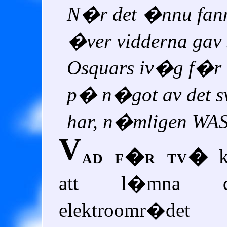
N�r det �nnu fan
�ver vidderna gav 
Osquars iv�g f�r 
p� n�got av det sv
har, n�mligen W
V
ad f�r tv�
k
att l�mna 
elektroomr�de