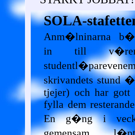
SOLA-stafette
Anm�lninarna b�
in till v�ren
studentl�parev
skrivandets stund �
tjejer) och har got
fylla dem resterande
En g�ng i veck
gemensam l�pt