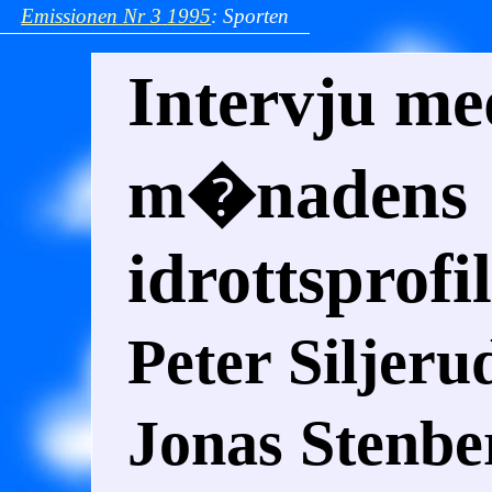
Emissionen
Nr 3
1995
:
Sporten
Intervju me
m�nadens
idrottsprofi
Peter Siljer
Jonas Stenbe