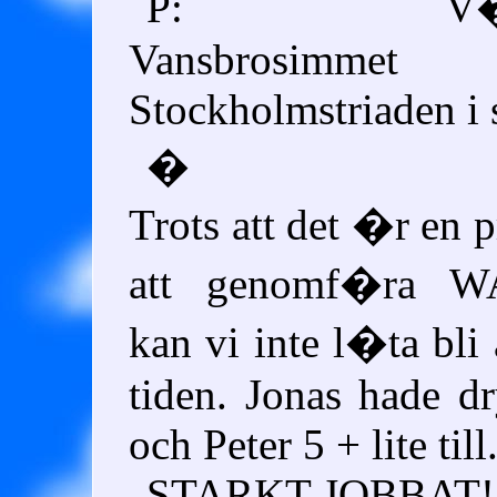
P: V�ttern
Vansbrosim
Stockholmstriaden i
�
Trots att det �r en p
att genomf�ra 
kan vi inte l�ta bli
tiden. Jonas hade d
och Peter 5 + lite till
STARKT JOBBAT!