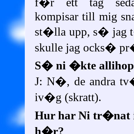
f�r ett tag sed
kompisar till mig sn
st�lla upp, s� jag t
skulle jag ocks� p
S� ni �kte alliho
J: N�, de andra tv
iv�g (skratt).
Hur har Ni tr�nat 
h�r?