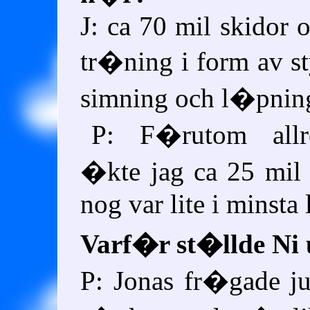
J: ca 70 mil skidor o
tr�ning i form av s
simning och l�pnin
P: F�rutom allr
�kte jag ca 25 mil s
nog var lite i minsta 
Varf�r st�llde Ni
P: Jonas fr�gade j