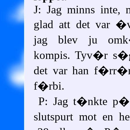
J: Jag minns inte,
glad att det var �ve
jag blev ju om
kompis. Tyv�r s�g 
det var han f�rr�n
f�rbi.
P: Jag t�nkte p
slutspurt mot en 