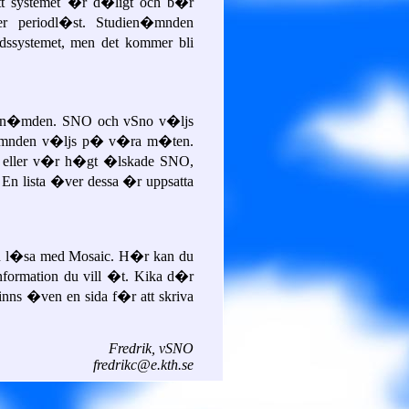
att systemet �r d�ligt och b�r
ler periodl�st. Studien�mnden
odssystemet, men det kommer bli
dien�mden. SNO och vSno v�ljs
n�mnden v�ljs p� v�ra m�ten.
g eller v�r h�gt �lskade SNO,
 En lista �ver dessa �r uppsatta
 l�sa med Mosaic. H�r kan du
information du vill �t. Kika d�r
inns �ven en sida f�r att skriva
Fredrik, vSNO
fredrikc@e.kth.se