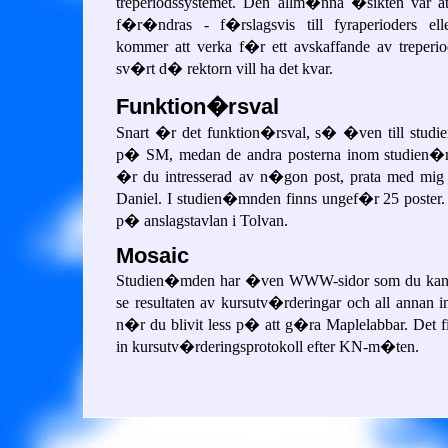
treperiodssystemet. Den allm�nna �sikten var 
f�r�ndras - f�rslagsvis till fyraperioders el
kommer att verka f�r ett avskaffande av treperi
sv�rt d� rektorn vill ha det kvar.
Funktion�rsval
Snart �r det funktion�rsval, s� �ven till stu
p� SM, medan de andra posterna inom studie
�r du intresserad av n�gon post, prata med mi
Daniel. I studien�mnden finns ungef�r 25 poster.
p� anslagstavlan i Tolvan.
Mosaic
Studien�mden har �ven WWW-sidor som du kan
se resultaten av kursutv�rderingar och all annan 
n�r du blivit less p� att g�ra Maplelabbar. Det f
in kursutv�rderingsprotokoll efter KN-m�ten.