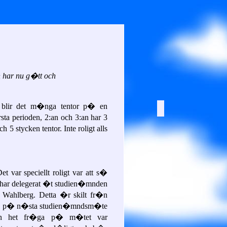
n har nu g�tt och
t blir det m�nga tentor p� en
sta perioden, 2:an och 3:an har 3
5 stycken tentor. Inte roligt alls
var speciellt roligt var att s�
har delegerat �t studien�mnden
o Wahlberg. Detta �r skilt fr�n
as p� n�sta studien�mndsm�te
En het fr�ga p� m�tet var