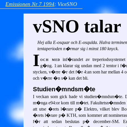
Emissionen
Nr 7
1994
:
ViceSNO
vSNO talar
Hej alla E-osquar och E-osqulda. Halva termine
tentaperioden n�rmar sig i minst 180 knyck.
I
och med
inf�randet av treperiodssysteme
g�ng. 1:an klarar sig undan med 2 tentor i f�r
stycken, v�rre �r det f�r 4:an som har mellan 4 och 
och v�rre �n s� kan det bli.
Studien�mndsm�te
I veckan som gick hade vi studien�mndsm�te. Det 
m�nga e94:or kom till m�tet. Fakultetsn�mnden 
att utse �rets l�rare p� Elektro, vilket blev B
�rets l�rare p� KTH, som kommer att nominer
f�r att sedan beslutas p� december-SM. 