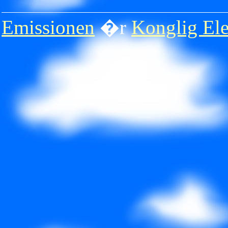
Emissionen
�r
Konglig Ele