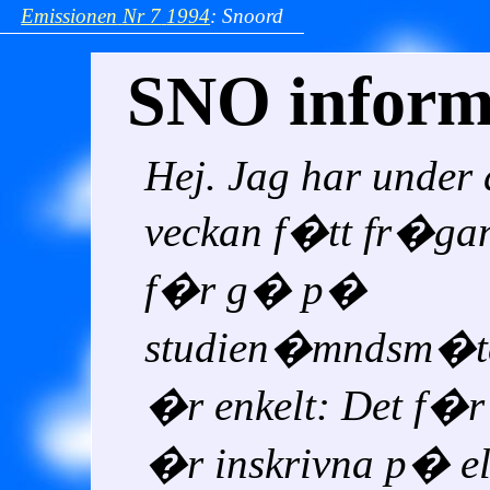
Emissionen
Nr 7
1994
:
Snoord
SNO inform
Hej. Jag har under 
veckan f�tt fr�ga
f�r g� p�
studien�mndsm�te
�r enkelt: Det f�r
�r inskrivna p� el