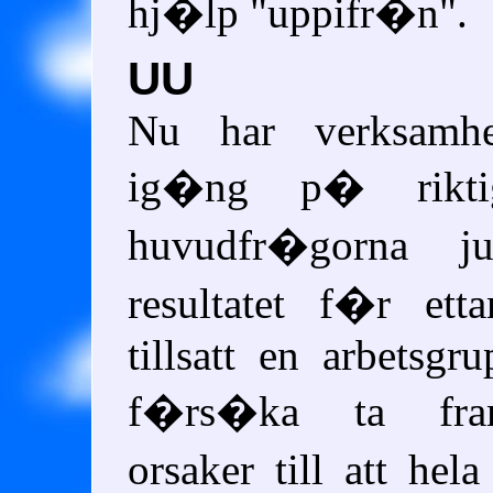
hj�lp "uppifr�n".
UU
Nu har verksamh
ig�ng p� rikti
huvudfr�gorna 
resultatet f�r ett
tillsatt en arbetsgr
f�rs�ka ta fra
orsaker till att hel