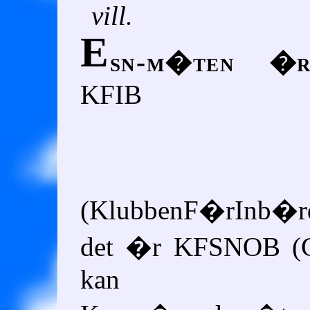
vill.
E
sn-m�ten �
KFIB
(KlubbenF�rInb�rd
det �r
KFSNOB
(G
kan bet