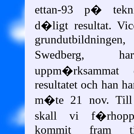
ettan-93 p� tek
d�ligt resultat. Vi
grundutbildning
Swedberg, 
uppm�rksammat 
resultatet och han har 
m�te 21 nov. Till
skall vi f�rhopp
kommit fram t