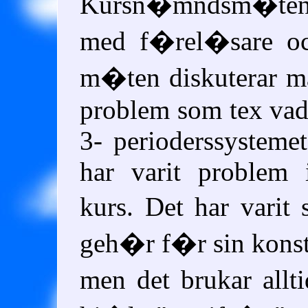
Kursn�mndsm�te
med f�rel�sare 
m�ten diskuterar 
problem som tex vad
3- perioderssystemet
har varit problem 
kurs. Det har varit
geh�r f�r sin konstr
men det brukar all