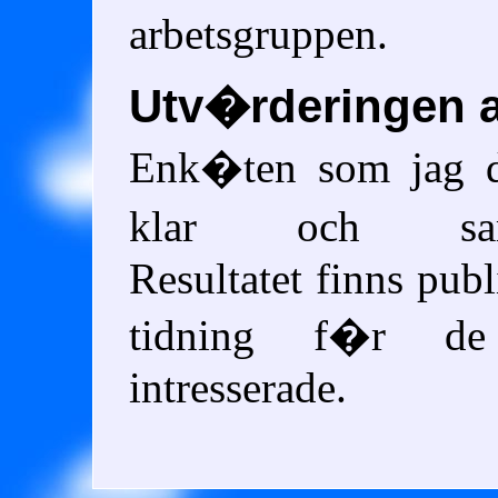
arbetsgruppen.
Utv�rderingen a
Enk�ten som jag d
klar och samm
Resultatet finns publ
tidning f�r 
intresserade.