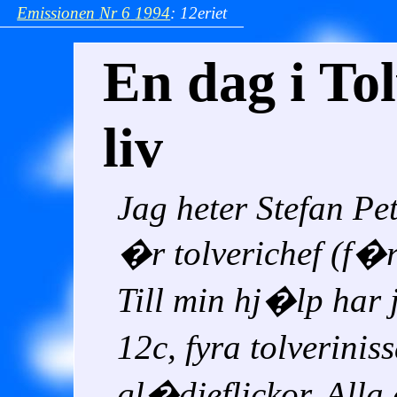
Emissionen
Nr 6
1994
:
12eriet
En dag i Tol
liv
Jag heter Stefan Pe
�r tolverichef (f�r
Till min hj�lp har 
12c, fyra tolverini
gl�djeflickor. Alla