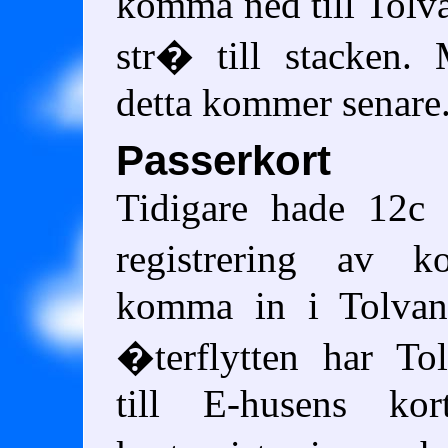
komma ned till Tolva
str� till stacken.
detta kommer senare
Passerkort
Tidigare hade 12c
registrering av k
komma in i Tolvan
�terflytten har Tol
till E-husens kor