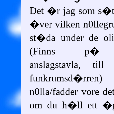
Det �r jag som s�tt
�ver vilken n0llegr
st�da under de oli
(Finns p� To
anslagstavla, ti
funkrumsd�r
n0lla/fadder vore de
om du h�ll ett �g