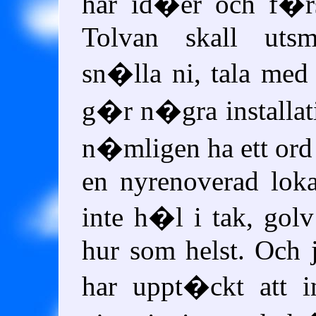
har id�er och f�r
Tolvan skall uts
sn�lla ni, tala med
g�r n�gra installati
n�mligen ha ett ord 
en nyrenoverad lok
inte h�l i tak, go
hur som helst. Och 
har uppt�ckt att i