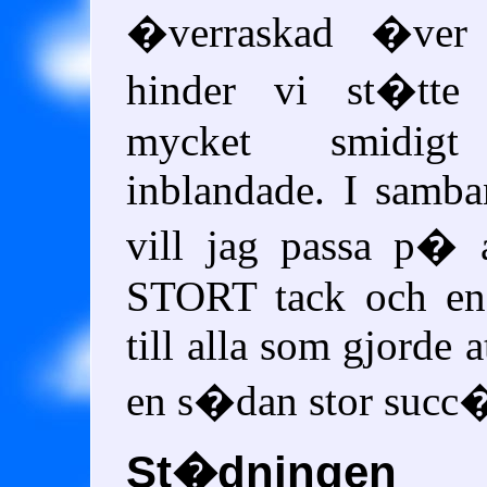
�verraskad �ver
hinder vi st�tt
mycket smidig
inblandade. I samb
vill jag passa p� a
STORT tack och e
till alla som gjorde a
en s�dan stor succ
St�dningen