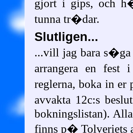
gjort i gips, och 
tunna tr�dar.
Slutligen...
...vill jag bara s�ga
arrangera en fest 
reglerna, boka in er
avvakta 12c:s besl
bokningslistan). All
finns p� Tolveriets 