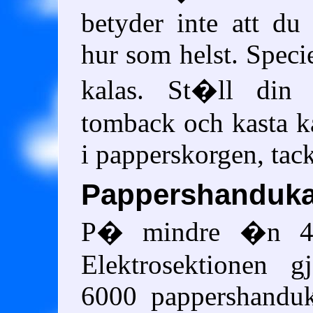
betyder inte att du
hur som helst. Specie
kalas. St�ll din 
tomback och kasta 
i papperskorgen, tac
Pappershanduka
P� mindre �n 4 
Elektrosektionen 
6000 pappershanduk