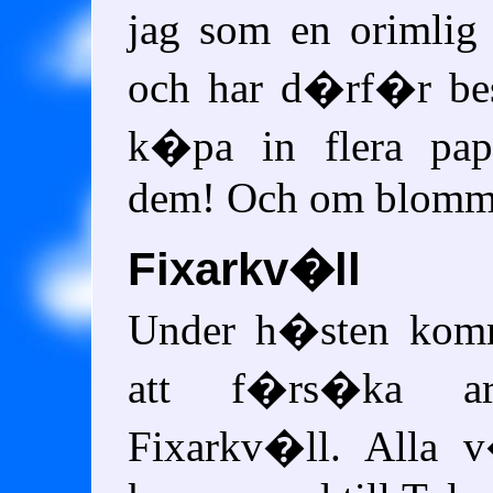
jag som en orimlig
och har d�rf�r besl
k�pa in flera pap
dem! Och om blomm
Fixarkv�ll
Under h�sten komm
att f�rs�ka ar
Fixarkv�ll. Alla 