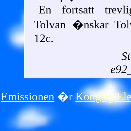
En fortsatt trevl
Tolvan �nskar Tol
12c.
St
e92
Emissionen
�r
Konglig Ele