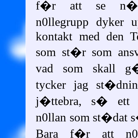
f�r att se n�r
n0llegrupp dyker 
kontakt med den T
som st�r som ansv
vad som skall g�r
tycker jag st�dnin
j�ttebra, s� ett 
n0llan som st�dat s�
Bara f�r att n0