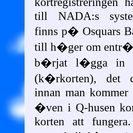
kortregistreringen
till NADA:s syst
finns p� Osquars Ba
till h�ger om entr
b�rjat l�gga in 
(k�rkorten), det 
innan man kommer i
�ven i Q-husen k
korten att fungera