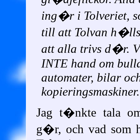
ing�r i Tolveriet, s
till att Tolvan h�ll
att alla trivs d�r. 
INTE hand om bulla
automater, bilar oc
kopieringsmaskiner.
Jag t�nkte tala om
g�r, och vad som 