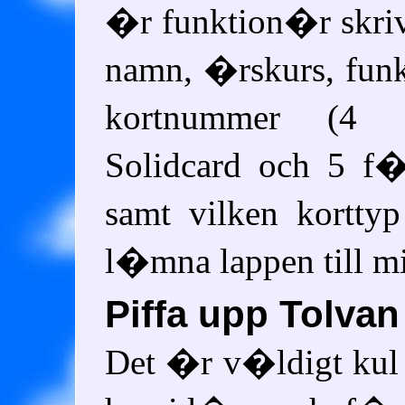
�r funktion�r skri
namn, �rskurs, fun
kortnummer (4 s
Solidcard och 5 f
samt vilken kortty
l�mna lappen till m
Piffa upp Tolvan
Det �r v�ldigt kul a