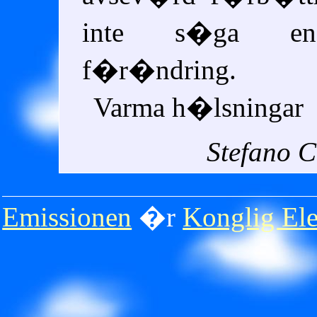
inte s�ga en
f�r�ndring.
Varma h�lsningar
Stefano 
Emissionen
�r
Konglig Ele