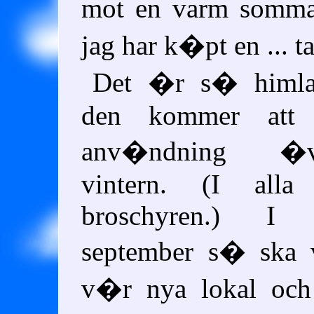
mot en varm somma
jag har k�pt en ... t
Det �r s� himl
den kommer att 
anv�ndning �
vintern. (I alla 
broschyren.) I
september s� ska v
v�r nya lokal och