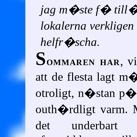
jag m�ste f� till�
lokalerna verklige
helfr�scha.
S
ommaren har
, v
att de flesta lagt m�
otroligt, n�stan p�
outh�rdligt varm. 
det underbart