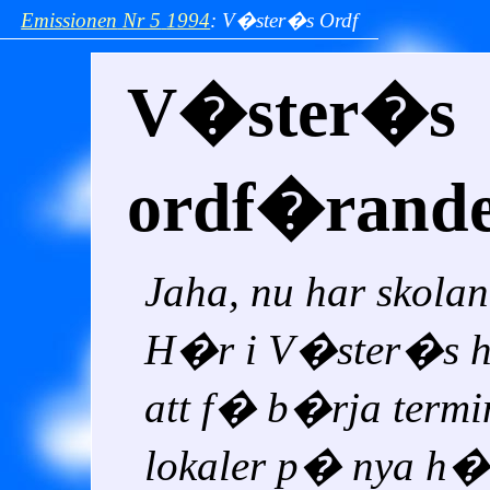
Emissionen
Nr 5
1994
:
V�ster�s Ordf
V�ster�s
ordf�rand
Jaha, nu har skola
H�r i V�ster�s ha
att f� b�rja termi
lokaler p� nya h�