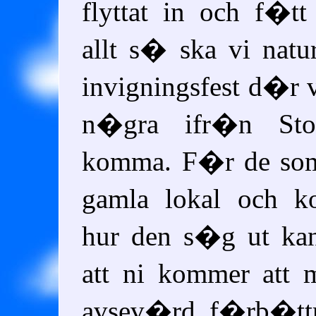
flyttat in och f�t
allt s� ska vi natur
invigningsfest d�r v
n�gra ifr�n Sto
komma. F�r de som
gamla lokal och 
hur den s�g ut kan
att ni kommer att
avsev�rd f�rb�ttr