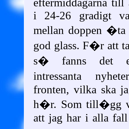
eftermiddagarna till 
i 24-26 gradigt va
mellan doppen �ta 
god glass. F�r att t
s� fanns det e
intressanta nyh
fronten, vilka ska j
h�r. Som till�gg v
att jag har i alla fa